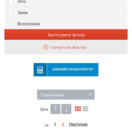
Літо
Зима
Всесезонні
Застосувати фільтр
Скинути всі фільтри
ШИННИЙ КАЛЬКУЛЯТОР
Сортування
Ціна
←
1
2
Наступна