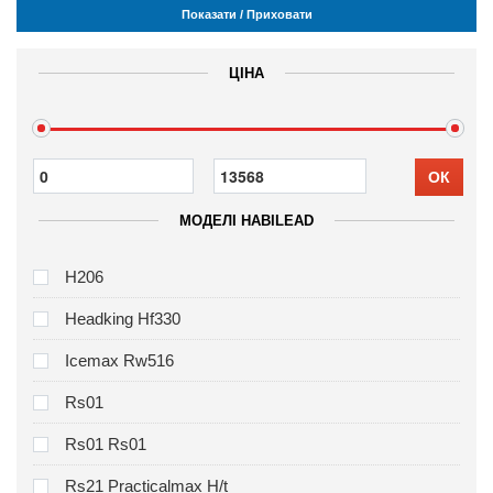
Показати / Приховати
ЦІНА
ОК
МОДЕЛІ HABILEAD
H206
Headking Hf330
Icemax Rw516
Rs01
Rs01 Rs01
Rs21 Practicalmax H/t