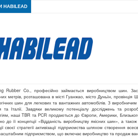
 HABILEAD
ng Rubber Co., професійно займається виробництвом шин. За
них метрів, розташована в місті Гуанжао, місто Дуньїн, провінція
огічних шин для легкових та вантажних автомобілів. З виробничим 
 та Італії. Завдяки великому потенціалу досліджень та розр
гіям, наші TBR та PCR продаються до Європи, Америки, Близьког
дно до її концепції «Відданість виробництву якісних шин», а тако
ції своєї стратегії активізації підприємства шляхом створення все
асштабним підприємством, що включає виробництво та продаж ван