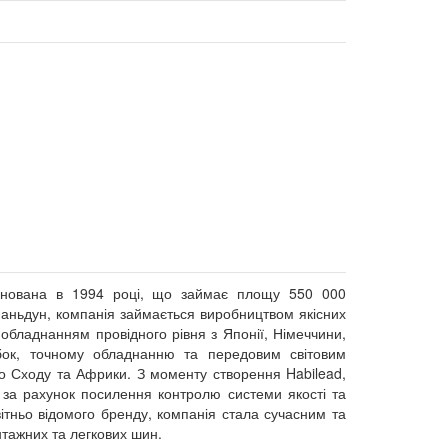
снована в 1994 році, що займає площу 550 000
 Шаньдун, компанія займається виробництвом якісних
обладнанням провідного рівня з Японії, Німеччини,
обок, точному обладнанню та передовим світовим
о Сходу та Африки. З моменту створення Habilead,
ж за рахунок посилення контролю системи якості та
світньо відомого бренду, компанія стала сучасним та
тажних та легкових шин.