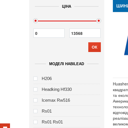
ШИНИ
ЦІНА
ОК
МОДЕЛІ HABILEAD
H206
Huashe
квадрат
Headking Hf330
та екол
Icemax Rw516
Америки
техноло
Rs01
відпові
реаліза
Rs01 Rs01
великом