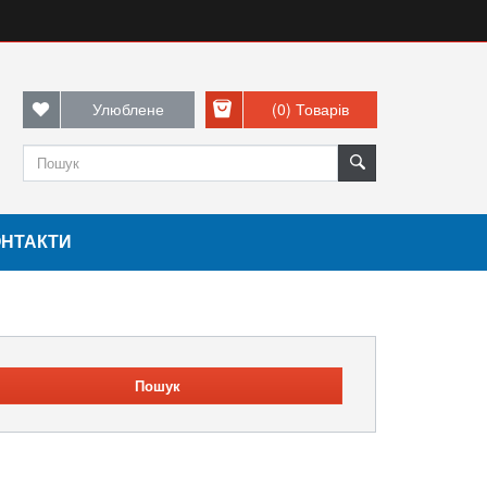
Улюблене
(0)
Товарів
ОНТАКТИ
Пошук