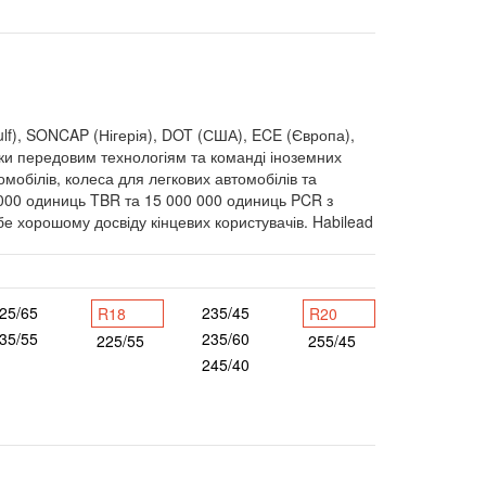
f), SONCAP (Нігерія), DOT (США), ECE (Європа),
и передовим технологіям та команді іноземних
мобілів, колеса для легкових автомобілів та
 000 одиниць TBR та 15 000 000 одиниць PCR з
е хорошому досвіду кінцевих користувачів. Habilead
25/65
235/45
R18
R20
35/55
235/60
225/55
255/45
245/40