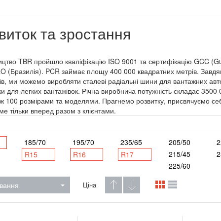
виток та зростання
цтво TBR пройшло кваліфікацію ISO 9001 та сертифікацію GCC (Gul
 (Бразилія). PCR займає площу 400 000 квадратних метрів. Завдяк
ів, ми можемо виробляти сталеві радіальні шини для вантажних авто
и для легких вантажівок. Річна виробнича потужність складає 3500
іж 100 розмірами та моделями. Прагнемо розвитку, присвячуємо себ
име тільки вперед разом з клієнтами.
185/70
195/70
235/65
205/50
2
215/45
2
R15
R16
R17
225/60
вання
Ціна