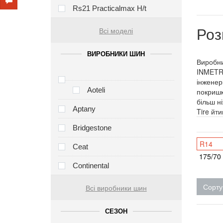
Rs21 Practicalmax H/t
Роз
Всі моделі
ВИРОБНИКИ ШИН
Виробни
INMETRO
інженер
Aoteli
покришк
більш н
Aptany
Tire йт
Bridgestone
R14
Ceat
175/70
Continental
Сорту
Всі виробники шин
СЕЗОН