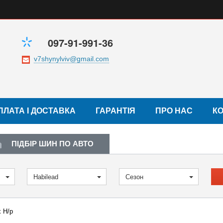
097-91-991-36
ПЛАТА І ДОСТАВКА
ГАРАНТІЯ
ПРО НАС
К
ПІДБІР ШИН ПО АВТО
Habilead
Сезон
x H/p