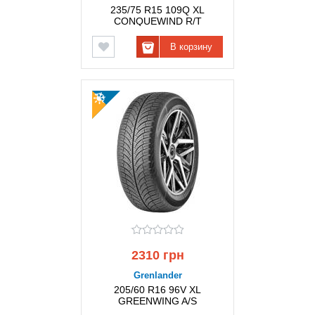
235/75 R15 109Q XL
CONQUEWIND R/T
GRENLANDER
В корзину
2310 грн
Grenlander
205/60 R16 96V XL
GREENWING A/S
GRENLANDER