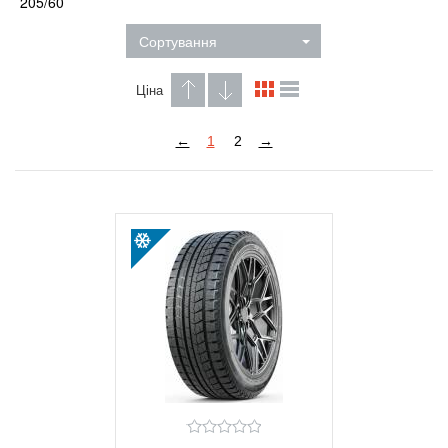
205/60
Сортування
Ціна
←
1
2
→