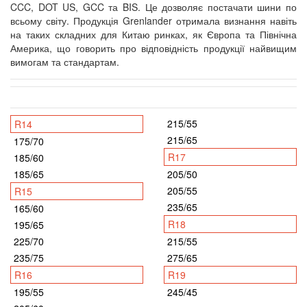
CCC, DOT US, GCC та BIS. Це дозволяє постачати шини по
всьому світу. Продукція Grenlander отримала визнання навіть
на таких складних для Китаю ринках, як Європа та Північна
Америка, що говорить про відповідність продукції найвищим
вимогам та стандартам.
215/55
R14
215/65
175/70
R17
185/60
185/65
205/50
205/55
R15
235/65
165/60
R18
195/65
225/70
215/55
235/75
275/65
R16
R19
195/55
245/45