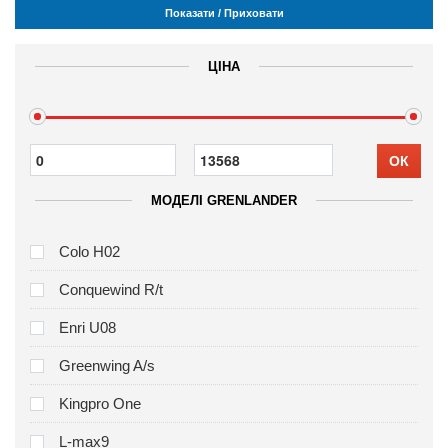
Показати / Приховати
ЦІНА
ОК
МОДЕЛІ GRENLANDER
Colo H02
Conquewind R/t
Enri U08
Greenwing A/s
Kingpro One
L-max9