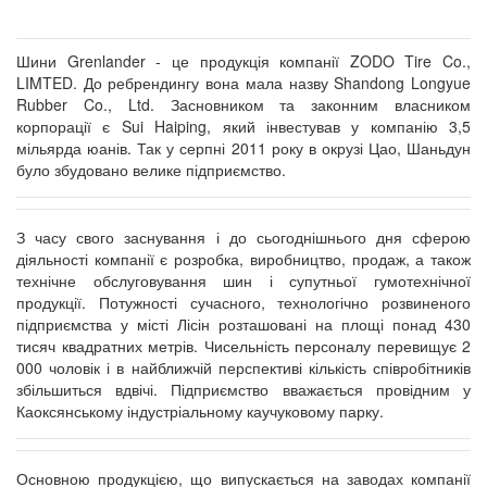
Шини Grenlander - це продукція компанії ZODO Tire Co.,
LIMTED. До ребрендингу вона мала назву Shandong Longyue
Rubber Co., Ltd. Засновником та законним власником
корпорації є Sui Haiping, який інвестував у компанію 3,5
мільярда юанів. Так у серпні 2011 року в окрузі Цао, Шаньдун
було збудовано велике підприємство.
З часу свого заснування і до сьогоднішнього дня сферою
діяльності компанії є розробка, виробництво, продаж, а також
технічне обслуговування шин і супутньої гумотехнічної
продукції. Потужності сучасного, технологічно розвиненого
підприємства у місті Лісін розташовані на площі понад 430
тисяч квадратних метрів. Чисельність персоналу перевищує 2
000 чоловік і в найближчій перспективі кількість співробітників
збільшиться вдвічі. Підприємство вважається провідним у
Каоксянському індустріальному каучуковому парку.
Основною продукцією, що випускається на заводах компанії