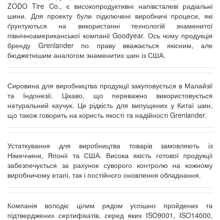
ZODO Tire Co., є високопродуктивні напівсталеві радіальні
шини. Для проекту були підключені виробничі процеси, які
ґрунтуються на використанні технологій знаменитої
північноамериканської компанії Goodyear. Ось чому продукція
бренду Grenlander по праву вважається якісним, але
бюджетнішим аналогом знаменитих шин із США.
Сировина для виробництва продукції закуповується в Малайзії
та Індонезії. Цікаво, що переважно використовується
натуральний каучук. Це рідкість для випущених у Китаї шин,
що також говорить на користь якості та надійності Grenlander.
Устаткування для виробництва товарів замовляють із
Німеччини, Японії та США. Висока якість готової продукції
забезпечується за рахунок суворого контролю на кожному
виробничому етапі, так і постійного оновлення обладнання.
Компанія володіє цілим рядом успішно пройдених та
підтверджених сертифікатів, серед яких ISO9001, ISO14000,