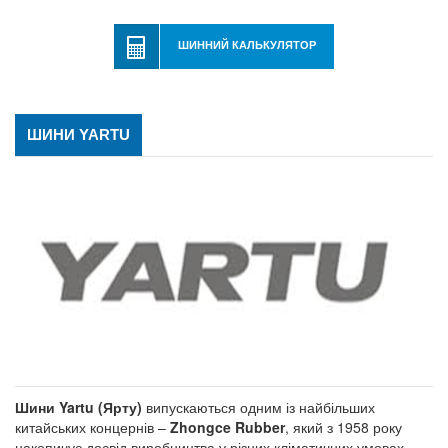
ШИННИЙ КАЛЬКУЛЯТОР
ШИНИ YARTU
Шини Yartu (Ярту)
випускаються одним із найбільших
китайських концернів –
Zhongce Rubber
, який з 1958 року
накопичує досвід виробництва у різних кліматичних умовах.