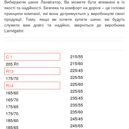
Вибираючи шини Ланвігатор, Ви можете бути впевнені в їх
якості та надійності. Безпека та комфорт на дорозі – це головні
принципи компанії, які вона дотримується у виробництві своєї
продукції. Тому, якщо ви хочете купити шини, які будуть
служити вам довго та надійно, зверніться до виробника
Lanvigator.
215/55
C 1
215/60
205 R1
225/45
R13
225/55
175/70
225/60
R14
225/65
165/60
235/45
165/70
235/55
175/65
235/60
175/70
245/45
185/60
245/65
185/65