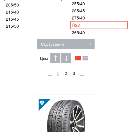
255/40
205/50
265/45
215/40
275/40
215/45
R22
215/50
265/40
Сортування
Ціна
←
1
2
3
→