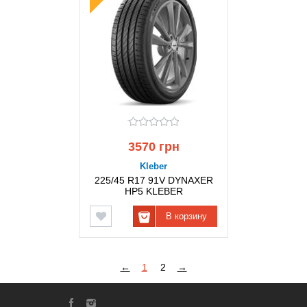
3570 грн
Kleber
225/45 R17 91V DYNAXER
HP5 KLEBER
В корзину
←
1
2
→