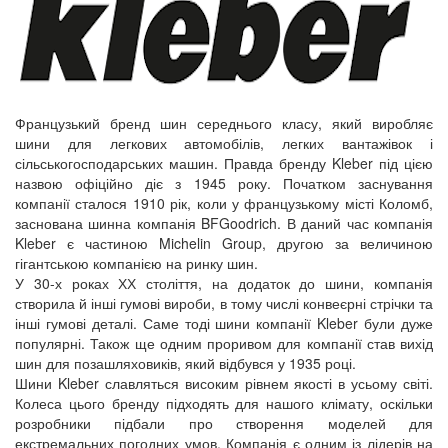
Французький бренд шин середнього класу, який виробляє
шини для легкових автомобілів, легких вантажівок і
сільськогосподарських машин.
Правда бренду Kleber під цією
назвою офіційно діє з 1945 року.
Початком заснування
компанії сталося 1910 рік, коли у французькому місті Коломб,
заснована шинна компанія BFGoodrich.
В даний час компанія
Kleber є частиною Michelin Group, другою за величиною
гігантською компанією на ринку шин.
У 30-х роках ХХ століття, на додаток до шини, компанія
створила й інші гумові вироби, в тому числі конвеєрні стрічки та
інші гумові деталі.
Саме тоді шини компанії Kleber були дуже
популярні.
Також ще одним проривом для компанії став вихід
шин для позашляховиків, який відбувся у 1935 році.
Шини Kleber славляться високим рівнем якості в усьому світі.
Колеса цього бренду підходять для нашого клімату, оскільки
розробники підбали про створення моделей для
екстремальних погодних умов.
Компанія є одним із лідерів на