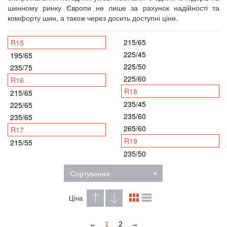
шинному ринку Європи не лише за рахунок надійності та
комфорту шин, а також через досить доступні ціни.
215/65
R15
225/45
195/65
225/50
235/75
225/60
R16
R18
215/65
235/45
225/65
235/60
235/65
265/60
R17
R19
215/55
235/50
Сортування
Ціна
←
1
2
→