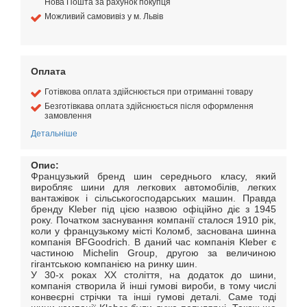
Нова Пошта за рахунок покупця
Можливий самовивіз у м. Львів
Оплата
Готівкова оплата здійснюється при отриманні товару
Безготівкава оплата здійснюється після оформлення
замовлення
Детальніше
Опис:
Французький бренд шин середнього класу, який
виробляє шини для легкових автомобілів, легких
вантажівок і сільськогосподарських машин.
Правда
бренду Kleber під цією назвою офіційно діє з 1945
року.
Початком заснування компанії сталося 1910 рік,
коли у французькому місті Коломб, заснована шинна
компанія BFGoodrich.
В даний час компанія Kleber є
частиною Michelin Group, другою за величиною
гігантською компанією на ринку шин.
У 30-х роках ХХ століття, на додаток до шини,
компанія створила й інші гумові вироби, в тому числі
конвеєрні стрічки та інші гумові деталі.
Саме тоді