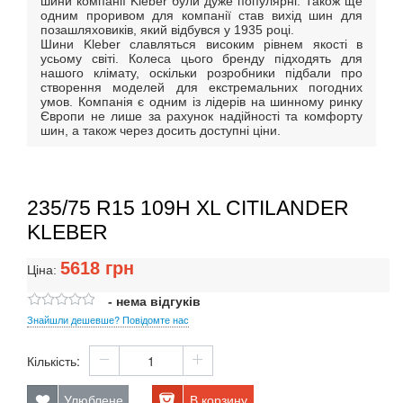
шини компанії Kleber були дуже популярні.
Також ще
одним проривом для компанії став вихід шин для
позашляховиків, який відбувся у 1935 році.
Шини Kleber славляться високим рівнем якості в
усьому світі.
Колеса цього бренду підходять для
нашого клімату, оскільки розробники підбали про
створення моделей для екстремальних погодних
умов.
Компанія є одним із лідерів на шинному ринку
Європи не лише за рахунок надійності та комфорту
шин, а також через досить доступні ціни.
235/75 R15 109H XL CITILANDER
KLEBER
5618
грн
Ціна:
- нема відгуків
Знайшли дешевше? Повідомте нас
Кількість:
Улюблене
В корзину