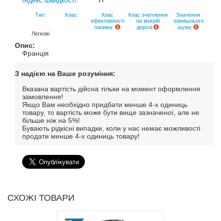
Індекс швидкості:
H
Тип:
Клас:
Клас
Клас зчеплення
Значення
ефективності
на мокрій
зовнішнього
палива:
дорозі:
шуму:
Легкові
Опис:
Франція
З надією на Ваше розуміння:
Вказана вартість дійсна тільки на момент оформлення
замовлення!
Якщо Вам необхідно придбати менше 4-х одиниць
товару, то вартість може бути вище зазначеної, але не
більше ніж на 5%!
Бувають рідкісні випадки, коли у нас немає можливості
продати менше 4-х одиниць товару!
СХОЖІ ТОВАРИ