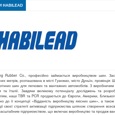
 HABILEAD
ng Rubber Co., професійно займається виробництвом шин. За
них метрів, розташована в місті Гуанжао, місто Дуньїн, провінція
огічних шин для легкових та вантажних автомобілів. З виробничим 
 та Італії. Завдяки великому потенціалу досліджень та розр
гіям, наші TBR та PCR продаються до Європи, Америки, Близьког
дно до її концепції «Відданість виробництву якісних шин», а тако
ції своєї стратегії активізації підприємства шляхом створення все
асштабним підприємством, що включає виробництво та продаж ван