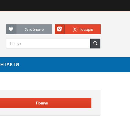
Улюблене
(0)
Товарів
ОНТАКТИ
Пошук