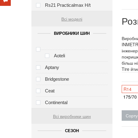
Rs21 Practicalmax H/t
Роз
Всі моделі
ВИРОБНИКИ ШИН
Виробни
INMETRO
інженер
Aoteli
покришк
більш н
Aptany
Tire йт
Bridgestone
R14
Ceat
175/70
Continental
Сорту
Всі виробники шин
СЕЗОН