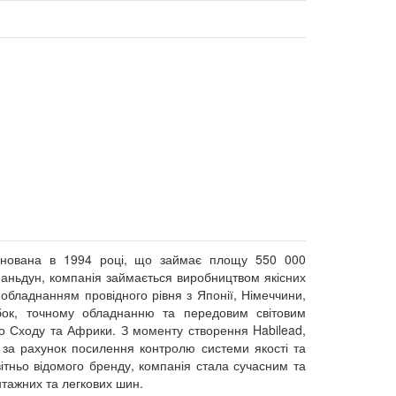
снована в 1994 році, що займає площу 550 000
 Шаньдун, компанія займається виробництвом якісних
обладнанням провідного рівня з Японії, Німеччини,
обок, точному обладнанню та передовим світовим
о Сходу та Африки. З моменту створення Habilead,
ж за рахунок посилення контролю системи якості та
світньо відомого бренду, компанія стала сучасним та
тажних та легкових шин.