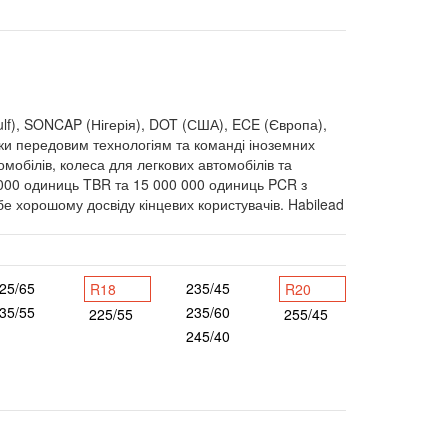
f), SONCAP (Нігерія), DOT (США), ECE (Європа),
и передовим технологіям та команді іноземних
мобілів, колеса для легкових автомобілів та
 000 одиниць TBR та 15 000 000 одиниць PCR з
е хорошому досвіду кінцевих користувачів. Habilead
25/65
235/45
R18
R20
35/55
235/60
225/55
255/45
245/40