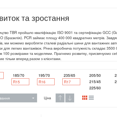
виток та зростання
цтво TBR пройшло кваліфікацію ISO 9001 та сертифікацію GCC (Gul
 (Бразилія). PCR займає площу 400 000 квадратних метрів. Завдяк
ів, ми можемо виробляти сталеві радіальні шини для вантажних авто
и для легких вантажівок. Річна виробнича потужність складає 3500
іж 100 розмірами та моделями. Прагнемо розвитку, присвячуємо себ
име тільки вперед разом з клієнтами.
185/70
195/70
235/65
205/50
2
215/45
2
R15
R16
R17
225/60
вання
Ціна