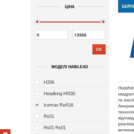
ШИНИ
ЦІНА
ОК
МОДЕЛІ HABILEAD
H206
Huashe
квадрат
Headking Hf330
та екол
Icemax Rw516
Америки
техноло
Rs01
відпові
реаліза
Rs01 Rs01
великом