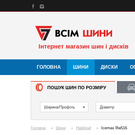
Інтернет магазин шин і дисків
ГОЛОВНА
ШИНИ
ДИСКИ
О
ПОШУК ШИН ПО РОЗМІРУ
Ширина/Профіль
Діаметр
Головна
Шини
Habilead
Icemax Rw516