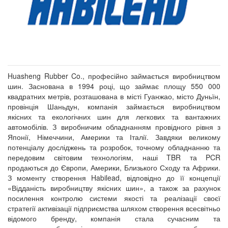
Huasheng Rubber Co., професійно займається виробництвом
шин. Заснована в 1994 році, що займає площу 550 000
квадратних метрів, розташована в місті Гуанжао, місто Дуньїн,
провінція Шаньдун, компанія займається виробництвом
якісних та екологічних шин для легкових та вантажних
автомобілів. З виробничим обладнанням провідного рівня з
Японії, Німеччини, Америки та Італії. Завдяки великому
потенціалу досліджень та розробок, точному обладнанню та
передовим світовим технологіям, наші TBR та PCR
продаються до Європи, Америки, Близького Сходу та Африки.
З моменту створення Habilead, відповідно до її концепції
«Відданість виробництву якісних шин», а також за рахунок
посилення контролю системи якості та реалізації своєї
стратегії активізації підприємства шляхом створення всесвітньо
відомого бренду, компанія стала сучасним та