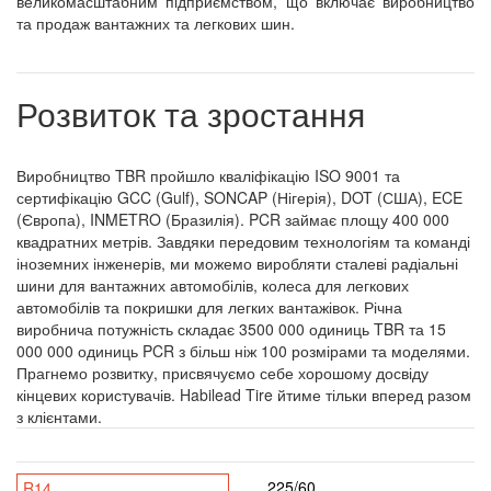
великомасштабним підприємством, що включає виробництво
та продаж вантажних та легкових шин.
Розвиток та зростання
Виробництво TBR пройшло кваліфікацію ISO 9001 та
сертифікацію GCC (Gulf), SONCAP (Нігерія), DOT (США), ECE
(Європа), INMETRO (Бразилія). PCR займає площу 400 000
квадратних метрів. Завдяки передовим технологіям та команді
іноземних інженерів, ми можемо виробляти сталеві радіальні
шини для вантажних автомобілів, колеса для легкових
автомобілів та покришки для легких вантажівок. Річна
виробнича потужність складає 3500 000 одиниць TBR та 15
000 000 одиниць PCR з більш ніж 100 розмірами та моделями.
Прагнемо розвитку, присвячуємо себе хорошому досвіду
кінцевих користувачів. Habilead Tire йтиме тільки вперед разом
з клієнтами.
225/60
R14