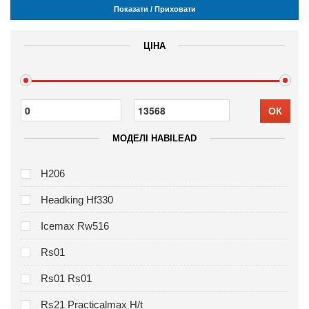
Показати / Приховати
ЦІНА
ОК
МОДЕЛІ HABILEAD
H206
Headking Hf330
Icemax Rw516
Rs01
Rs01 Rs01
Rs21 Practicalmax H/t