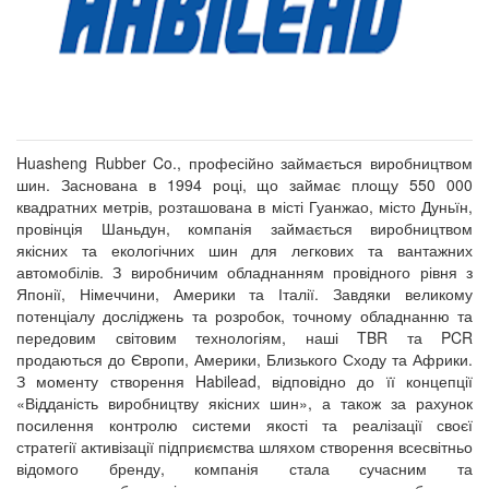
Huasheng Rubber Co., професійно займається виробництвом
шин. Заснована в 1994 році, що займає площу 550 000
квадратних метрів, розташована в місті Гуанжао, місто Дуньїн,
провінція Шаньдун, компанія займається виробництвом
якісних та екологічних шин для легкових та вантажних
автомобілів. З виробничим обладнанням провідного рівня з
Японії, Німеччини, Америки та Італії. Завдяки великому
потенціалу досліджень та розробок, точному обладнанню та
передовим світовим технологіям, наші TBR та PCR
продаються до Європи, Америки, Близького Сходу та Африки.
З моменту створення Habilead, відповідно до її концепції
«Відданість виробництву якісних шин», а також за рахунок
посилення контролю системи якості та реалізації своєї
стратегії активізації підприємства шляхом створення всесвітньо
відомого бренду, компанія стала сучасним та