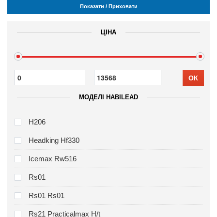
Показати / Приховати
ЦІНА
ОК
МОДЕЛІ HABILEAD
H206
Headking Hf330
Icemax Rw516
Rs01
Rs01 Rs01
Rs21 Practicalmax H/t