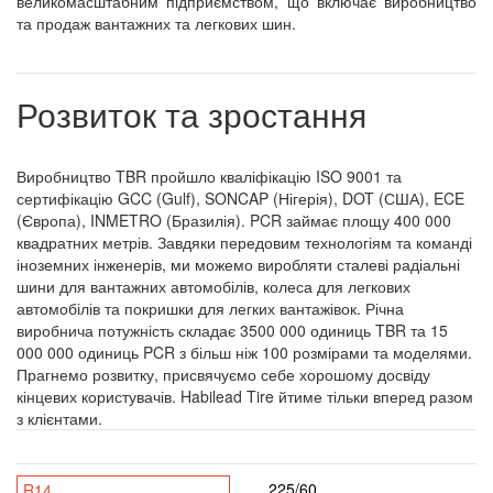
великомасштабним підприємством, що включає виробництво
та продаж вантажних та легкових шин.
Розвиток та зростання
Виробництво TBR пройшло кваліфікацію ISO 9001 та
сертифікацію GCC (Gulf), SONCAP (Нігерія), DOT (США), ECE
(Європа), INMETRO (Бразилія). PCR займає площу 400 000
квадратних метрів. Завдяки передовим технологіям та команді
іноземних інженерів, ми можемо виробляти сталеві радіальні
шини для вантажних автомобілів, колеса для легкових
автомобілів та покришки для легких вантажівок. Річна
виробнича потужність складає 3500 000 одиниць TBR та 15
000 000 одиниць PCR з більш ніж 100 розмірами та моделями.
Прагнемо розвитку, присвячуємо себе хорошому досвіду
кінцевих користувачів. Habilead Tire йтиме тільки вперед разом
з клієнтами.
225/60
R14