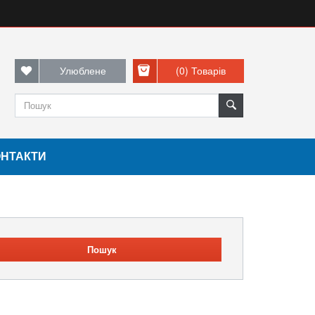
Улюблене
(0)
Товарів
ОНТАКТИ
Пошук