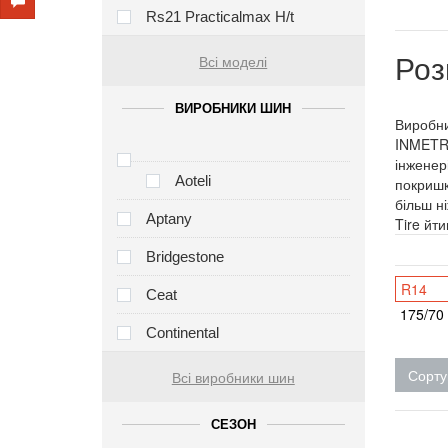
Rs21 Practicalmax H/t
Роз
Всі моделі
ВИРОБНИКИ ШИН
Виробни
INMETRO
інженер
Aoteli
покришк
більш н
Aptany
Tire йт
Bridgestone
R14
Ceat
175/70
Continental
Сорту
Всі виробники шин
СЕЗОН