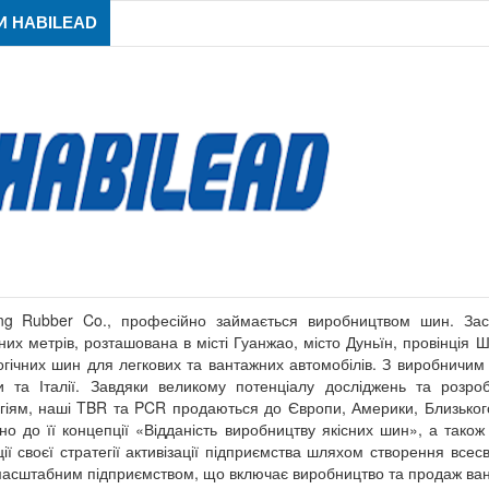
 HABILEAD
ng Rubber Co., професійно займається виробництвом шин. За
них метрів, розташована в місті Гуанжао, місто Дуньїн, провінція
огічних шин для легкових та вантажних автомобілів. З виробничим 
 та Італії. Завдяки великому потенціалу досліджень та розр
гіям, наші TBR та PCR продаються до Європи, Америки, Близьког
дно до її концепції «Відданість виробництву якісних шин», а тако
ції своєї стратегії активізації підприємства шляхом створення все
асштабним підприємством, що включає виробництво та продаж ван