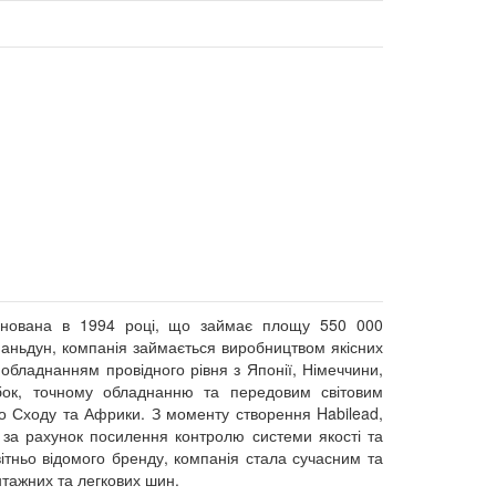
снована в 1994 році, що займає площу 550 000
 Шаньдун, компанія займається виробництвом якісних
обладнанням провідного рівня з Японії, Німеччини,
обок, точному обладнанню та передовим світовим
о Сходу та Африки. З моменту створення Habilead,
ж за рахунок посилення контролю системи якості та
світньо відомого бренду, компанія стала сучасним та
тажних та легкових шин.