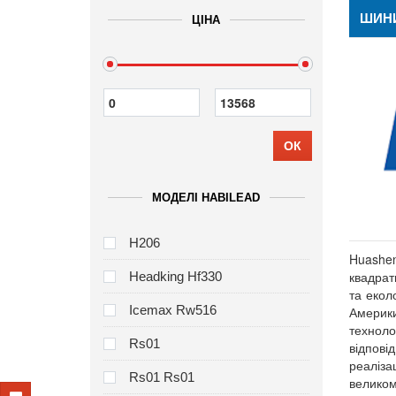
ШИНИ
ЦІНА
ОК
МОДЕЛІ HABILEAD
H206
Huashe
квадрат
Headking Hf330
та екол
Icemax Rw516
Америки
техноло
Rs01
відпові
реаліза
Rs01 Rs01
великом