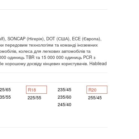
f), SONCAP (Нігерія), DOT (США), ECE (Європа),
и передовим технологіям та команді іноземних
мобілів, колеса для легкових автомобілів та
 000 одиниць TBR та 15 000 000 одиниць PCR з
е хорошому досвіду кінцевих користувачів. Habilead
25/65
235/45
R18
R20
35/55
235/60
225/55
255/45
245/40