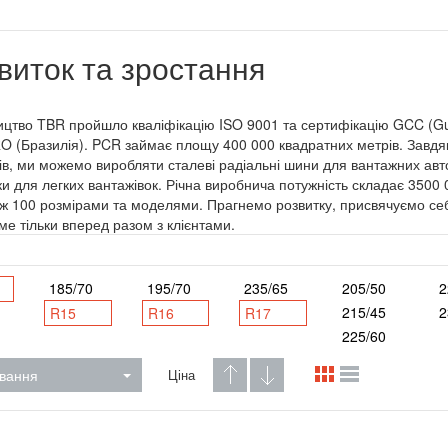
виток та зростання
цтво TBR пройшло кваліфікацію ISO 9001 та сертифікацію GCC (Gul
 (Бразилія). PCR займає площу 400 000 квадратних метрів. Завдяк
ів, ми можемо виробляти сталеві радіальні шини для вантажних авто
и для легких вантажівок. Річна виробнича потужність складає 3500
іж 100 розмірами та моделями. Прагнемо розвитку, присвячуємо себ
име тільки вперед разом з клієнтами.
185/70
195/70
235/65
205/50
2
215/45
2
R15
R16
R17
225/60
вання
Ціна