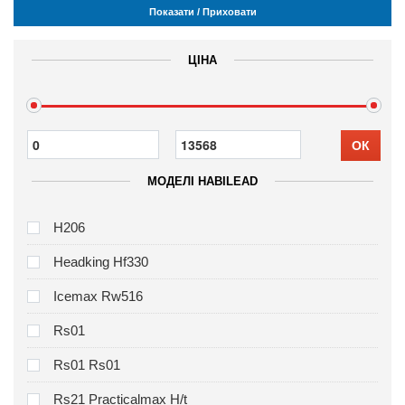
Показати / Приховати
ЦІНА
ОК
МОДЕЛІ HABILEAD
H206
Headking Hf330
Icemax Rw516
Rs01
Rs01 Rs01
Rs21 Practicalmax H/t