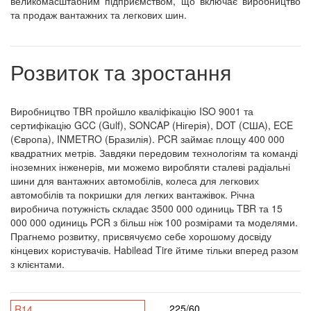
великомасштабним підприємством, що включає виробництво
та продаж вантажних та легкових шин.
Розвиток та зростання
Виробництво TBR пройшло кваліфікацію ISO 9001 та
сертифікацію GCC (Gulf), SONCAP (Нігерія), DOT (США), ECE
(Європа), INMETRO (Бразилія). PCR займає площу 400 000
квадратних метрів. Завдяки передовим технологіям та команді
іноземних інженерів, ми можемо виробляти сталеві радіальні
шини для вантажних автомобілів, колеса для легкових
автомобілів та покришки для легких вантажівок. Річна
виробнича потужність складає 3500 000 одиниць TBR та 15
000 000 одиниць PCR з більш ніж 100 розмірами та моделями.
Прагнемо розвитку, присвячуємо себе хорошому досвіду
кінцевих користувачів. Habilead Tire йтиме тільки вперед разом
з клієнтами.
225/60
R14