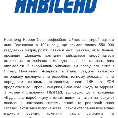
Huasheng Rubber Co., професійно займається виробництвом
шин. Заснована в 1994 році, що займає площу 550 000
квадратних метрів, розташована в місті Гуанжао, місто Дуньїн,
провінція Шаньдун, компанія займається виробництвом
якісних та екологічних шин для легкових та вантажних
автомобілів. З виробничим обладнанням провідного рівня з
Японії, Німеччини, Америки та Італії. Завдяки великому
потенціалу досліджень та розробок, точному обладнанню та
передовим світовим технологіям, наші TBR та PCR
продаються до Європи, Америки, Близького Сходу та Африки.
З моменту створення Habilead, відповідно до її концепції
«Відданість виробництву якісних шин», а також за рахунок
посилення контролю системи якості та реалізації своєї
стратегії активізації підприємства шляхом створення всесвітньо
відомого бренду, компанія стала сучасним та