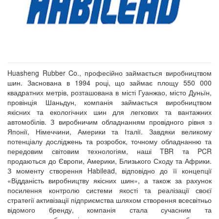
Huasheng Rubber Co., професійно займається виробництвом
шин. Заснована в 1994 році, що займає площу 550 000
квадратних метрів, розташована в місті Гуанжао, місто Дуньїн,
провінція Шаньдун, компанія займається виробництвом
якісних та екологічних шин для легкових та вантажних
автомобілів. З виробничим обладнанням провідного рівня з
Японії, Німеччини, Америки та Італії. Завдяки великому
потенціалу досліджень та розробок, точному обладнанню та
передовим світовим технологіям, наші TBR та PCR
продаються до Європи, Америки, Близького Сходу та Африки.
З моменту створення Habilead, відповідно до її концепції
«Відданість виробництву якісних шин», а також за рахунок
посилення контролю системи якості та реалізації своєї
стратегії активізації підприємства шляхом створення всесвітньо
відомого бренду, компанія стала сучасним та