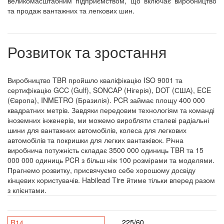
великомасштабним підприємством, що включає виробництво
та продаж вантажних та легкових шин.
Розвиток та зростання
Виробництво TBR пройшло кваліфікацію ISO 9001 та
сертифікацію GCC (Gulf), SONCAP (Нігерія), DOT (США), ECE
(Європа), INMETRO (Бразилія). PCR займає площу 400 000
квадратних метрів. Завдяки передовим технологіям та команді
іноземних інженерів, ми можемо виробляти сталеві радіальні
шини для вантажних автомобілів, колеса для легкових
автомобілів та покришки для легких вантажівок. Річна
виробнича потужність складає 3500 000 одиниць TBR та 15
000 000 одиниць PCR з більш ніж 100 розмірами та моделями.
Прагнемо розвитку, присвячуємо себе хорошому досвіду
кінцевих користувачів. Habilead Tire йтиме тільки вперед разом
з клієнтами.
225/60
R14