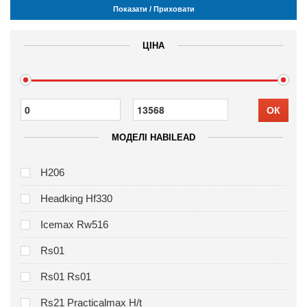
Показати / Приховати
ЦІНА
ОК
МОДЕЛІ HABILEAD
H206
Headking Hf330
Icemax Rw516
Rs01
Rs01 Rs01
Rs21 Practicalmax H/t