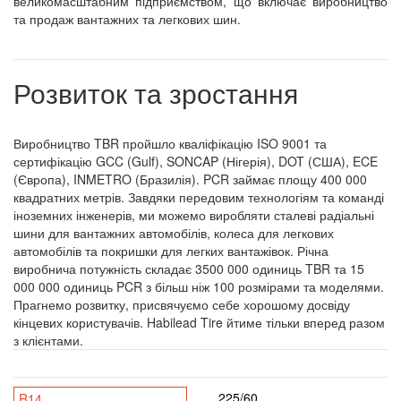
великомасштабним підприємством, що включає виробництво
та продаж вантажних та легкових шин.
Розвиток та зростання
Виробництво TBR пройшло кваліфікацію ISO 9001 та
сертифікацію GCC (Gulf), SONCAP (Нігерія), DOT (США), ECE
(Європа), INMETRO (Бразилія). PCR займає площу 400 000
квадратних метрів. Завдяки передовим технологіям та команді
іноземних інженерів, ми можемо виробляти сталеві радіальні
шини для вантажних автомобілів, колеса для легкових
автомобілів та покришки для легких вантажівок. Річна
виробнича потужність складає 3500 000 одиниць TBR та 15
000 000 одиниць PCR з більш ніж 100 розмірами та моделями.
Прагнемо розвитку, присвячуємо себе хорошому досвіду
кінцевих користувачів. Habilead Tire йтиме тільки вперед разом
з клієнтами.
225/60
R14