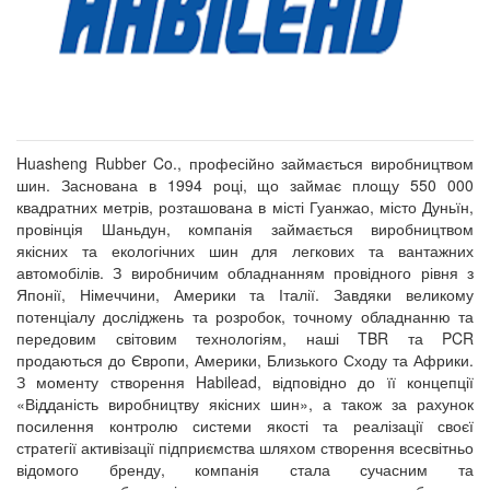
Huasheng Rubber Co., професійно займається виробництвом
шин. Заснована в 1994 році, що займає площу 550 000
квадратних метрів, розташована в місті Гуанжао, місто Дуньїн,
провінція Шаньдун, компанія займається виробництвом
якісних та екологічних шин для легкових та вантажних
автомобілів. З виробничим обладнанням провідного рівня з
Японії, Німеччини, Америки та Італії. Завдяки великому
потенціалу досліджень та розробок, точному обладнанню та
передовим світовим технологіям, наші TBR та PCR
продаються до Європи, Америки, Близького Сходу та Африки.
З моменту створення Habilead, відповідно до її концепції
«Відданість виробництву якісних шин», а також за рахунок
посилення контролю системи якості та реалізації своєї
стратегії активізації підприємства шляхом створення всесвітньо
відомого бренду, компанія стала сучасним та