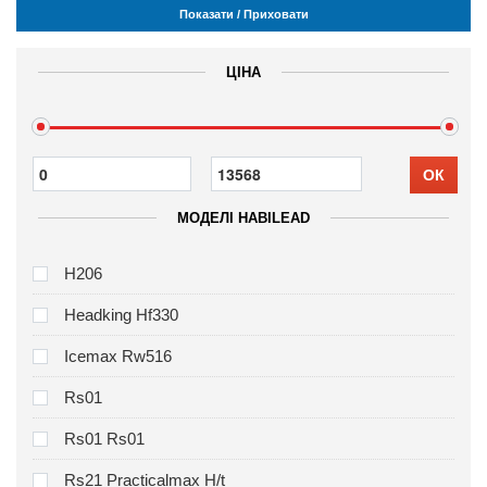
Показати / Приховати
ЦІНА
ОК
МОДЕЛІ HABILEAD
H206
Headking Hf330
Icemax Rw516
Rs01
Rs01 Rs01
Rs21 Practicalmax H/t