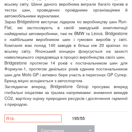
всьому світу. Шини даного виробника виграли багато призів в
тестах шин, проведених провідними організаціями й
автомобільними журналами.
Зараз Bridgestone виступає лідером по виробництву шин Run-
Flat, які застосовують в своїй заводській комплектації
найвідоміші автовиробники, такі як BMW та Lexus. Bridgestone
є найбільшим виробником шин і гумових виробів у світі.
Компанія має понад 140 заводів в більш ніж 20 країнах по
всьому світу. Японський концерн фокусується на захисті
навколишнього середовища в процесі виробництва своїх шин.
Bridgestone протягом 14 років є постачальником шин для
Формули-1, протягом декількох років єдиним постачальником
шин для Moto GP і активно бере участь в перегонах GP Супер.
Бренд міцно асоціюється з автоспортом.
Заглядаючи вперед, Bridgestone Group просуває вперед
глобальні ініціативи за трьома напрямками: зниження викидів
CO2, вартісну оцінку природних ресурсів і досягнення гармонії
з природою.
195/55
R16
Сортування