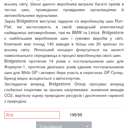
всьому світу. Шини даного виробника виграли багато призів в
тестах шин, проведених провідними організаціями й
автомобільними журналами.
Зараз Bridgestone виступає лідером по виробництву шин Run-
Flat, які застосовують в своїй заводській комплектації
найвідоміші автовиробники, такі як BMW та Lexus. Bridgestone
є найбільшим виробником шин і гумових виробів у світі.
Компанія має понад 140 заводів в більш ніж 20 країнах по
всьому світу. Японський концерн фокусується на захисті
навколишнього середовища в процесі виробництва своїх шин.
Bridgestone протягом 14 років є постачальником шин для
Формули-1, протягом декількох років єдиним постачальником
шин для Moto GP і активно бере участь в перегонах GP Супер.
Бренд міцно асоціюється з автоспортом.
Заглядаючи вперед, Bridgestone Group просуває вперед
глобальні ініціативи за трьома напрямками: зниження викидів
CO2, вартісну оцінку природних ресурсів і досягнення гармонії
з природою.
195/55
R16
Сортування