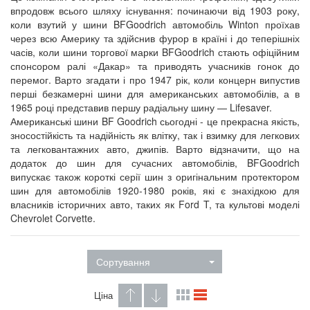
впродовж всього шляху існування: починаючи від 1903 року,
коли взутий у шини BFGoodrich автомобіль Winton проїхав
через всю Америку та здійснив фурор в країні і до теперішніх
часів, коли шини торгової марки BFGoodrich стають офіційним
спонсором ралі «Дакар» та приводять учасників гонок до
перемог. Варто згадати і про 1947 рік, коли концерн випустив
перші безкамерні шини для американських автомобілів, а в
1965 році представив першу радіальну шину — Lifesaver.
Американські шини BF Goodrich сьогодні - це прекрасна якість,
зносостійкість та надійність як влітку, так і взимку для легкових
та легковантажних авто, джипів. Варто відзначити, що на
додаток до шин для сучасних автомобілів, BFGoodrich
випускає також короткі серії шин з оригінальним протектором
шин для автомобілів 1920-1980 років, які є знахідкою для
власників історичних авто, таких як Ford T, та культові моделі
Chevrolet Corvette.
Сортування
Ціна