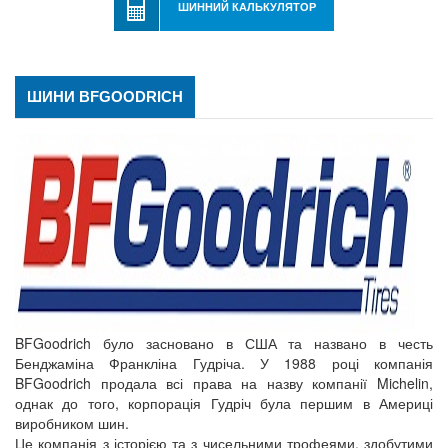
ШИННИЙ КАЛЬКУЛЯТОР
ШИНИ BFGOODRICH
BFGoodrich було засновано в США та названо в честь
Бенджаміна Франкліна Гудріча. У 1988 році компанія
BFGoodrich продала всі права на назву компанії Michelin,
однак до того, корпорація Гудріч була першим в Америці
виробником шин.
Це компанія з історією та з чисельними трофеями, здобутими