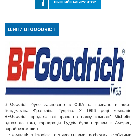
ШИННИЙ КАЛЬКУЛЯТОР
ШИНИ BFGOODRICH
BFGoodrich було засновано в США та названо в честь
Бенджаміна Франкліна Гудріча. У 1988 році компанія
BFGoodrich продала всі права на назву компанії Michelin,
однак до того, корпорація Гудріч була першим в Америці
виробником шин.
Це компанія з історією та з чисельними трофеями, здобутими