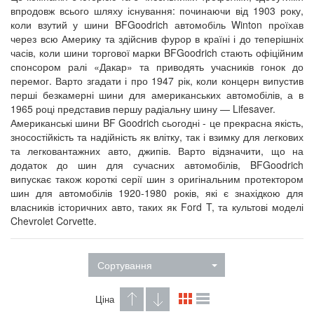
впродовж всього шляху існування: починаючи від 1903 року,
коли взутий у шини BFGoodrich автомобіль Winton проїхав
через всю Америку та здійснив фурор в країні і до теперішніх
часів, коли шини торгової марки BFGoodrich стають офіційним
спонсором ралі «Дакар» та приводять учасників гонок до
перемог. Варто згадати і про 1947 рік, коли концерн випустив
перші безкамерні шини для американських автомобілів, а в
1965 році представив першу радіальну шину — Lifesaver.
Американські шини BF Goodrich сьогодні - це прекрасна якість,
зносостійкість та надійність як влітку, так і взимку для легкових
та легковантажних авто, джипів. Варто відзначити, що на
додаток до шин для сучасних автомобілів, BFGoodrich
випускає також короткі серії шин з оригінальним протектором
шин для автомобілів 1920-1980 років, які є знахідкою для
власників історичних авто, таких як Ford T, та культові моделі
Chevrolet Corvette.
Сортування
Ціна