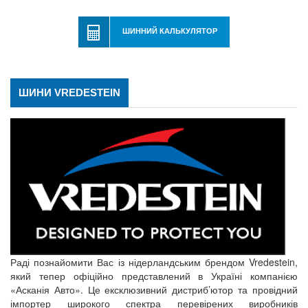
ШИННИЙ КАЛЬКУЛЯТОР
ШИНИ VREDESTEIN
Раді познайомити Вас із нідерландським брендом Vredestein,
який тепер офіційно представлений в Україні компанією
«Асканія Авто». Це ексклюзивний дистриб’ютор та провідний
імпортер широкого спектра перевірених виробників