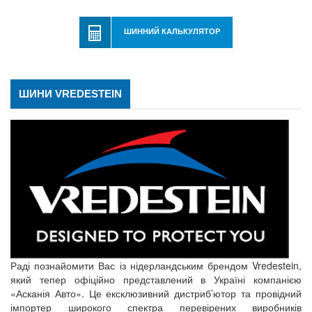
ШИННИЙ КАЛЬКУЛЯТОР
ШИНИ VREDESTEIN
Раді познайомити Вас із нідерландським брендом Vredestein,
який тепер офіційно представлений в Україні компанією
«Асканія Авто». Це ексклюзивний дистриб’ютор та провідний
імпортер широкого спектра перевірених виробників