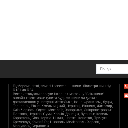
Підберемо літні, зимові і всесезонні шини. Діаметри шин від
R13 і до R24.
Використовуючи послуги інтернет-магазину "Всім шини"
онлайн-клієнт може купити будь-які шини чи диски з
доставленням у наступні міста:Львів, Івано-Франківськ, Луцьк,
Тернопіль, Рівне, Хмельницький, Чернівці, Вінниця, Житомир,
Київ, Черкаси, Одеса, Миколаїв, Запоріжжя, Дніпропетровськ,
Полтава, Чернігів, Суми, Харків, Донецьк, Луганськ, Ковель,
Коростень, Біла Церква, Ніжин, Шостка, Конотоп, Прилуки,
Кременчук, Кривий Ріг, Нікополь, Мелітополь, Херсон,
Маріуполь, Бердянськ.