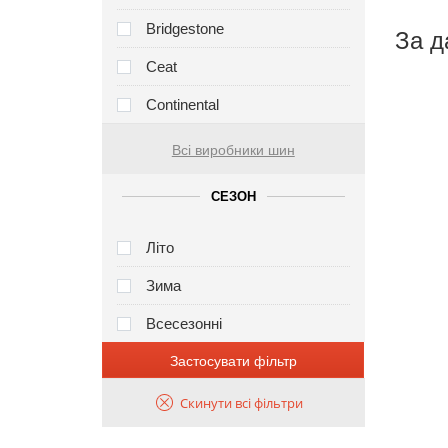
Bridgestone
За д
Ceat
Continental
Всі виробники шин
СЕЗОН
Літо
Зима
Всесезонні
Застосувати фільтр
Скинути всі фільтри