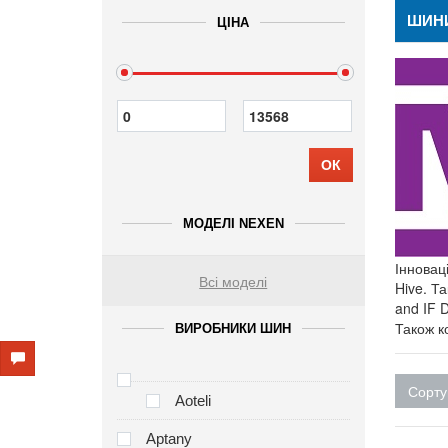
ШИН
ЦІНА
ОК
МОДЕЛІ NEXEN
Інновац
Всі моделі
Hive. Т
and IF 
Також к
ВИРОБНИКИ ШИН
Сорту
Aoteli
Aptany