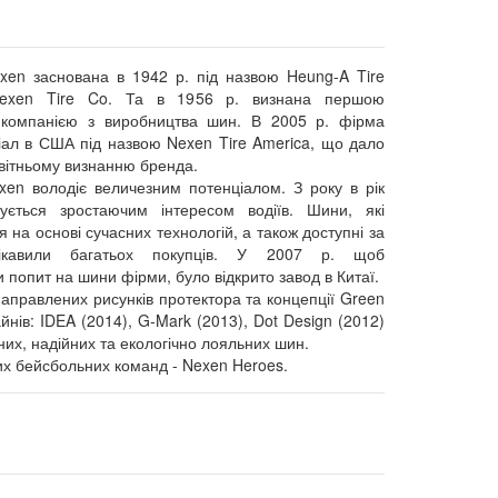
xen заснована в 1942 р. під назвою Heung-A Tire
exen Tire Co. Та в 1956 р. визнана першою
компанією з виробництва шин. В 2005 р. фірма
іал в США під назвою Nexen Tire America, що дало
вітньому визнанню бренда.
xen володіє величезним потенціалом. З року в рік
ується зростаючим інтересом водіїв. Шини, які
 на основі сучасних технологій, а також доступні за
ікавили багатьох покупців. У 2007 р. щоб
 попит на шини фірми, було відкрито завод в Китаї.
направлених рисунків протектора та концепції Green
ів: IDEA (2014), G-Mark (2013), Dot Design (2012)
них, надійних та екологічно лояльних шин.
их бейсбольних команд - Nexen Heroes.