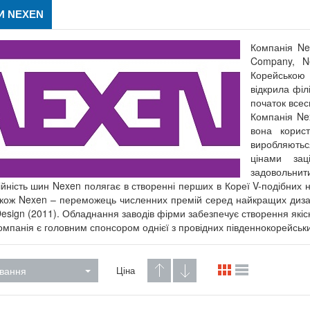
И NEXEN
Компанія Ne
Company, N
Корейською 
відкрила філ
початок всес
Компанія Ne
вона корист
виробляються
цінами зац
задовольнити
ійність шин Nexen полягає в створенні перших в Кореї V-подібних 
акож Nexen – переможець численних премій серед найкращих дизайн
Design (2011). Обладнання заводів фірми забезпечує створення якіс
омпанія є головним спонсором однієї з провідних південнокорейськ
вання
Ціна