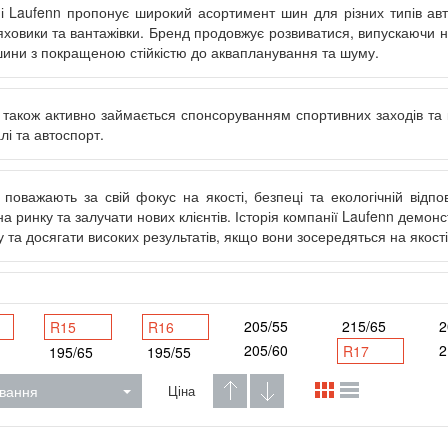
і Laufenn пропонує широкий асортимент шин для різних типів авто
ховики та вантажівки. Бренд продовжує розвиватися, випускаючи нов
 шини з покращеною стійкістю до аквапланування та шуму.
 також активно займається спонсоруванням спортивних заходів та к
алі та автоспорт.
 поважають за свій фокус на якості, безпеці та екологічній відп
 на ринку та залучати нових клієнтів. Історія компанії Laufenn дем
 та досягати високих результатів, якщо вони зосередяться на якості 
205/55
215/65
2
R15
R16
205/60
2
R17
195/65
195/55
вання
Ціна