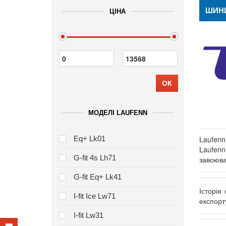
ШИНИ
ЦІНА
ОК
МОДЕЛІ LAUFENN
Eq+ Lk01
Laufenn
Laufenn
G-fit 4s Lh71
завоював
G-fit Eq+ Lk41
Історія
I-fit Ice Lw71
експорт
I-fit Lw31