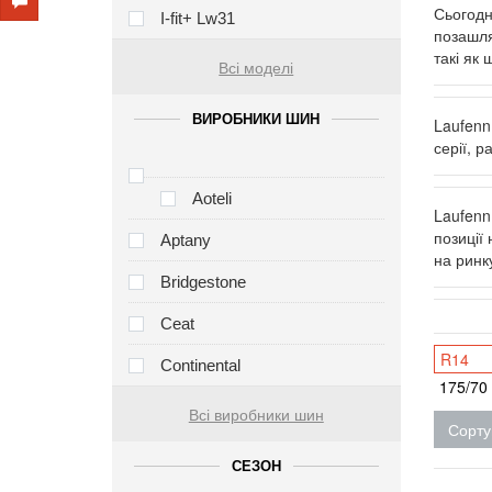
Сьогодн
I-fit+ Lw31
позашля
такі як
Всі моделі
ВИРОБНИКИ ШИН
Laufenn
серії, р
Aoteli
Laufenn
позиції
Aptany
на ринку
Bridgestone
Ceat
R14
Continental
175/70
Всі виробники шин
Сорту
СЕЗОН