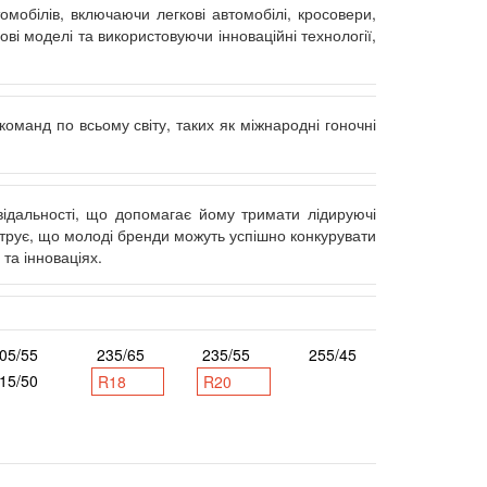
мобілів, включаючи легкові автомобілі, кросовери,
і моделі та використовуючи інноваційні технології,
оманд по всьому світу, таких як міжнародні гоночні
овідальності, що допомагає йому тримати лідируючі
онструє, що молоді бренди можуть успішно конкурувати
та інноваціях.
05/55
235/65
235/55
255/45
15/50
R18
R20