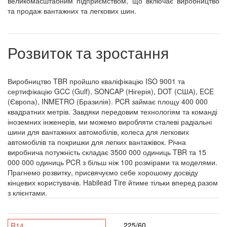
великомасштабним підприємством, що включає виробництво
та продаж вантажних та легкових шин.
Розвиток та зростання
Виробництво TBR пройшло кваліфікацію ISO 9001 та
сертифікацію GCC (Gulf), SONCAP (Нігерія), DOT (США), ECE
(Європа), INMETRO (Бразилія). PCR займає площу 400 000
квадратних метрів. Завдяки передовим технологіям та команді
іноземних інженерів, ми можемо виробляти сталеві радіальні
шини для вантажних автомобілів, колеса для легкових
автомобілів та покришки для легких вантажівок. Річна
виробнича потужність складає 3500 000 одиниць TBR та 15
000 000 одиниць PCR з більш ніж 100 розмірами та моделями.
Прагнемо розвитку, присвячуємо себе хорошому досвіду
кінцевих користувачів. Habilead Tire йтиме тільки вперед разом
з клієнтами.
225/60
R14