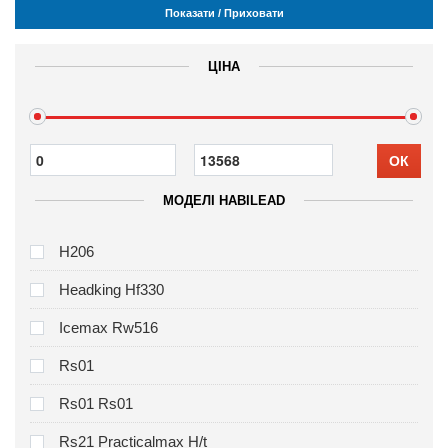
Показати / Приховати
ЦІНА
ОК
МОДЕЛІ HABILEAD
H206
Headking Hf330
Icemax Rw516
Rs01
Rs01 Rs01
Rs21 Practicalmax H/t