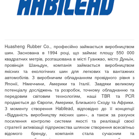
Huasheng Rubber Co., професійно займається виробництвом
шин. Заснована в 1994 році, що займає площу 550 000
квадратних метрів, розташована в місті Гуанжао, місто Дуньїн,
провінція Шаньдун, компанія займається виробництвом
якісних та екологічних шин для легкових та вантажних
автомобілів. З виробничим обладнанням провідного рівня з
Японії, Німеччини, Америки та Італії. Завдяки великому
потенціалу досліджень та розробок, точному обладнанню та
передовим світовим технологіям, наші TBR та PCR
продаються до Європи, Америки, Близького Сходу та Африки.
З моменту створення Habilead, відповідно до її концепції
«Відданість виробництву якісних шин», а також за рахунок
посилення контролю системи якості та реалізації своєї
стратегії активізації підприємства шляхом створення всесвітньо
відомого бренду, компанія стала сучасним та