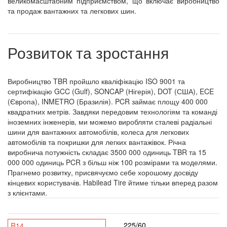
великомасштабним підприємством, що включає виробництво
та продаж вантажних та легкових шин.
Розвиток та зростання
Виробництво TBR пройшло кваліфікацію ISO 9001 та
сертифікацію GCC (Gulf), SONCAP (Нігерія), DOT (США), ECE
(Європа), INMETRO (Бразилія). PCR займає площу 400 000
квадратних метрів. Завдяки передовим технологіям та команді
іноземних інженерів, ми можемо виробляти сталеві радіальні
шини для вантажних автомобілів, колеса для легкових
автомобілів та покришки для легких вантажівок. Річна
виробнича потужність складає 3500 000 одиниць TBR та 15
000 000 одиниць PCR з більш ніж 100 розмірами та моделями.
Прагнемо розвитку, присвячуємо себе хорошому досвіду
кінцевих користувачів. Habilead Tire йтиме тільки вперед разом
з клієнтами.
225/60
R14