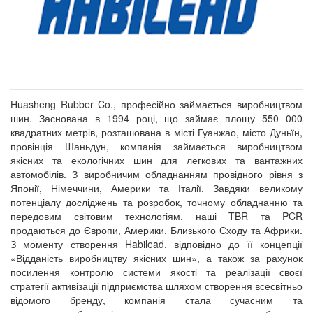
Huasheng Rubber Co., професійно займається виробництвом
шин. Заснована в 1994 році, що займає площу 550 000
квадратних метрів, розташована в місті Гуанжао, місто Дуньїн,
провінція Шаньдун, компанія займається виробництвом
якісних та екологічних шин для легкових та вантажних
автомобілів. З виробничим обладнанням провідного рівня з
Японії, Німеччини, Америки та Італії. Завдяки великому
потенціалу досліджень та розробок, точному обладнанню та
передовим світовим технологіям, наші TBR та PCR
продаються до Європи, Америки, Близького Сходу та Африки.
З моменту створення Habilead, відповідно до її концепції
«Відданість виробництву якісних шин», а також за рахунок
посилення контролю системи якості та реалізації своєї
стратегії активізації підприємства шляхом створення всесвітньо
відомого бренду, компанія стала сучасним та