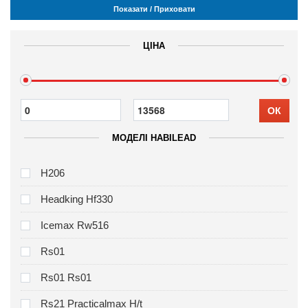
Показати / Приховати
ЦІНА
ОК
МОДЕЛІ HABILEAD
H206
Headking Hf330
Icemax Rw516
Rs01
Rs01 Rs01
Rs21 Practicalmax H/t