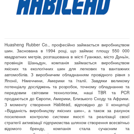
Huasheng Rubber Co., професійно займається виробництвом
шин. Заснована в 1994 році, що займає площу 550 000
квадратних метрів, розташована в місті Гуанжао, місто Дуньїн,
провінція Шаньдун, компанія займається виробництвом
якісних та екологічних шин для легкових та вантажних
автомобілів. З виробничим обладнанням провідного рівня з
Японії, Німеччини, Америки та Італії. Завдяки великому
потенціалу досліджень та розробок, точному обладнанню та
передовим світовим технологіям, наші TBR та PCR
продаються до Європи, Америки, Близького Сходу та Африки.
З моменту створення Habilead, відповідно до її концепції
«Відданість виробництву якісних шин», а також за рахунок
посилення контролю системи якості та реалізації своєї
стратегії активізації підприємства шляхом створення всесвітньо
відомого бренду, компанія стала сучасним та