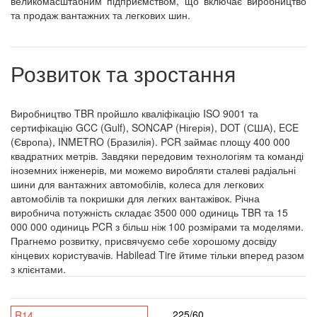
великомасштабним підприємством, що включає виробництво
та продаж вантажних та легкових шин.
Розвиток та зростання
Виробництво TBR пройшло кваліфікацію ISO 9001 та
сертифікацію GCC (Gulf), SONCAP (Нігерія), DOT (США), ECE
(Європа), INMETRO (Бразилія). PCR займає площу 400 000
квадратних метрів. Завдяки передовим технологіям та команді
іноземних інженерів, ми можемо виробляти сталеві радіальні
шини для вантажних автомобілів, колеса для легкових
автомобілів та покришки для легких вантажівок. Річна
виробнича потужність складає 3500 000 одиниць TBR та 15
000 000 одиниць PCR з більш ніж 100 розмірами та моделями.
Прагнемо розвитку, присвячуємо себе хорошому досвіду
кінцевих користувачів. Habilead Tire йтиме тільки вперед разом
з клієнтами.
225/60
R14