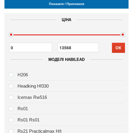
Показати / Приховати
ЦІНА
ОК
МОДЕЛІ HABILEAD
H206
Headking Hf330
Icemax Rw516
Rs01
Rs01 Rs01
Rs21 Practicalmax H/t