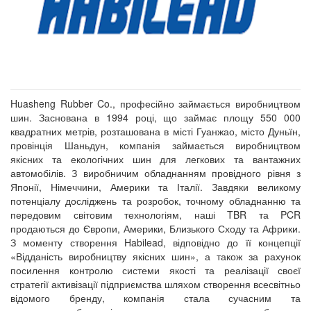
Huasheng Rubber Co., професійно займається виробництвом
шин. Заснована в 1994 році, що займає площу 550 000
квадратних метрів, розташована в місті Гуанжао, місто Дуньїн,
провінція Шаньдун, компанія займається виробництвом
якісних та екологічних шин для легкових та вантажних
автомобілів. З виробничим обладнанням провідного рівня з
Японії, Німеччини, Америки та Італії. Завдяки великому
потенціалу досліджень та розробок, точному обладнанню та
передовим світовим технологіям, наші TBR та PCR
продаються до Європи, Америки, Близького Сходу та Африки.
З моменту створення Habilead, відповідно до її концепції
«Відданість виробництву якісних шин», а також за рахунок
посилення контролю системи якості та реалізації своєї
стратегії активізації підприємства шляхом створення всесвітньо
відомого бренду, компанія стала сучасним та