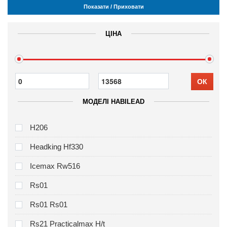
Показати / Приховати
ЦІНА
ОК
МОДЕЛІ HABILEAD
H206
Headking Hf330
Icemax Rw516
Rs01
Rs01 Rs01
Rs21 Practicalmax H/t