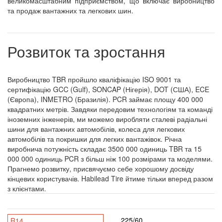
великомасштабним підприємством, що включає виробництво
та продаж вантажних та легкових шин.
Розвиток та зростання
Виробництво TBR пройшло кваліфікацію ISO 9001 та
сертифікацію GCC (Gulf), SONCAP (Нігерія), DOT (США), ECE
(Європа), INMETRO (Бразилія). PCR займає площу 400 000
квадратних метрів. Завдяки передовим технологіям та команді
іноземних інженерів, ми можемо виробляти сталеві радіальні
шини для вантажних автомобілів, колеса для легкових
автомобілів та покришки для легких вантажівок. Річна
виробнича потужність складає 3500 000 одиниць TBR та 15
000 000 одиниць PCR з більш ніж 100 розмірами та моделями.
Прагнемо розвитку, присвячуємо себе хорошому досвіду
кінцевих користувачів. Habilead Tire йтиме тільки вперед разом
з клієнтами.
225/60
R14