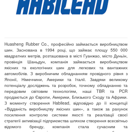
Huasheng Rubber Co., професійно займається виробництвом
шин. Заснована в 1994 році, що займає площу 550 000
квадратних метрів, розташована в місті Гуанжао, місто Дуньїн,
провінція Шаньдун, компанія займається виробництвом
якісних та екологічних шин для легкових та вантажних
автомобілів. З виробничим обладнанням провідного рівня з
Японії, Німеччини, Америки та Італії. Завдяки великому
потенціалу досліджень та розробок, точному обладнанню та
передовим світовим технологіям, наші TBR та PCR
продаються до Європи, Америки, Близького Сходу та Африки.
З моменту створення Habilead, відповідно до її концепції
«Відданість виробництву якісних шин», а також за рахунок
посилення контролю системи якості та реалізації своєї
стратегії активізації підприємства шляхом створення всесвітньо
відомого бренду, компанія стала сучасним та