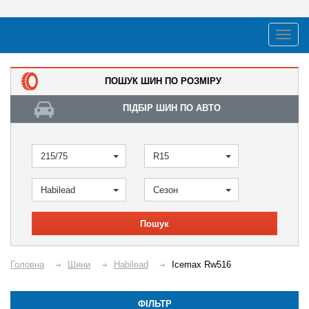
ПОШУК ШИН ПО РОЗМІРУ
ПІДБІР ШИН ПО АВТО
215/75
R15
Habilead
Сезон
Пошук
Головна
Шини
Habilead
Icemax Rw516
ФІЛЬТР