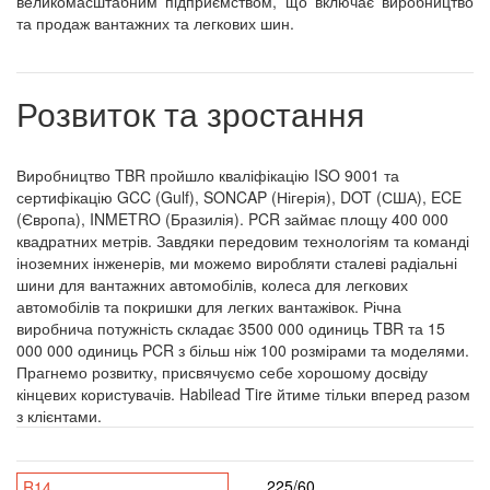
великомасштабним підприємством, що включає виробництво
та продаж вантажних та легкових шин.
Розвиток та зростання
Виробництво TBR пройшло кваліфікацію ISO 9001 та
сертифікацію GCC (Gulf), SONCAP (Нігерія), DOT (США), ECE
(Європа), INMETRO (Бразилія). PCR займає площу 400 000
квадратних метрів. Завдяки передовим технологіям та команді
іноземних інженерів, ми можемо виробляти сталеві радіальні
шини для вантажних автомобілів, колеса для легкових
автомобілів та покришки для легких вантажівок. Річна
виробнича потужність складає 3500 000 одиниць TBR та 15
000 000 одиниць PCR з більш ніж 100 розмірами та моделями.
Прагнемо розвитку, присвячуємо себе хорошому досвіду
кінцевих користувачів. Habilead Tire йтиме тільки вперед разом
з клієнтами.
225/60
R14