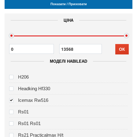
Показати / Приховати
ЦІНА
ОК
МОДЕЛІ HABILEAD
H206
Headking Hf330
Icemax Rw516
Rs01
Rs01 Rs01
Rs21 Practicalmax H/t