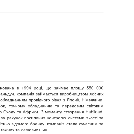
снована в 1994 році, що займає площу 550 000
 Шаньдун, компанія займається виробництвом якісних
обладнанням провідного рівня з Японії, Німеччини,
обок, точному обладнанню та передовим світовим
о Сходу та Африки. З моменту створення Habilead,
ж за рахунок посилення контролю системи якості та
світньо відомого бренду, компанія стала сучасним та
тажних та легкових шин.