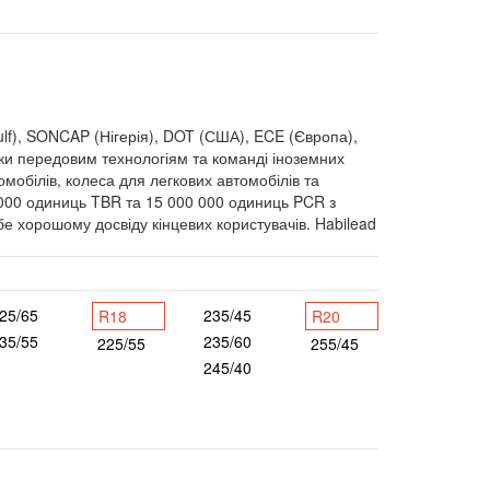
f), SONCAP (Нігерія), DOT (США), ECE (Європа),
и передовим технологіям та команді іноземних
мобілів, колеса для легкових автомобілів та
 000 одиниць TBR та 15 000 000 одиниць PCR з
е хорошому досвіду кінцевих користувачів. Habilead
25/65
235/45
R18
R20
35/55
235/60
225/55
255/45
245/40