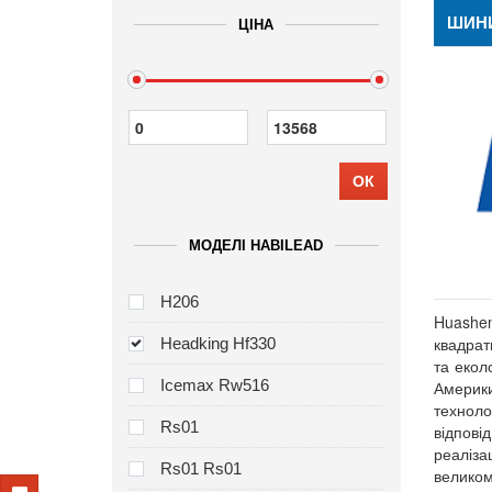
ШИНИ
ЦІНА
ОК
МОДЕЛІ HABILEAD
H206
Huashe
квадрат
Headking Hf330
та екол
Icemax Rw516
Америки
техноло
Rs01
відпові
реаліза
Rs01 Rs01
великом