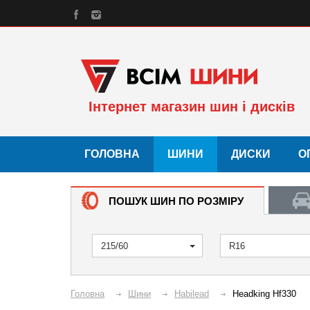
Інтернет магазин шин і дисків
ГОЛОВНА
ШИНИ
ДИСКИ
О
ПОШУК ШИН ПО РОЗМІРУ
215/60
R16
Головна
Шини
Habilead
Headking Hf330