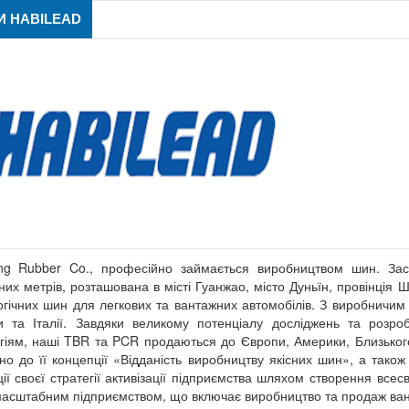
 HABILEAD
ng Rubber Co., професійно займається виробництвом шин. За
них метрів, розташована в місті Гуанжао, місто Дуньїн, провінція
огічних шин для легкових та вантажних автомобілів. З виробничим 
 та Італії. Завдяки великому потенціалу досліджень та розр
гіям, наші TBR та PCR продаються до Європи, Америки, Близьког
дно до її концепції «Відданість виробництву якісних шин», а тако
ції своєї стратегії активізації підприємства шляхом створення все
асштабним підприємством, що включає виробництво та продаж ван