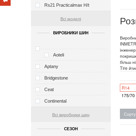
Rs21 Practicalmax H/t
Роз
Всі моделі
ВИРОБНИКИ ШИН
Виробни
INMETRO
інженер
Aoteli
покришк
більш н
Aptany
Tire йт
Bridgestone
R14
Ceat
175/70
Continental
Сорту
Всі виробники шин
СЕЗОН