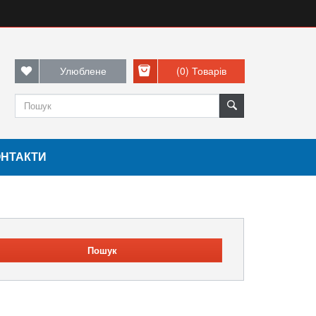
Улюблене
(0)
Товарів
ОНТАКТИ
Пошук