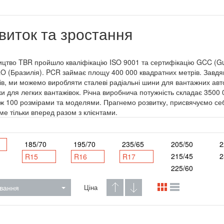
виток та зростання
цтво TBR пройшло кваліфікацію ISO 9001 та сертифікацію GCC (Gul
 (Бразилія). PCR займає площу 400 000 квадратних метрів. Завдяк
ів, ми можемо виробляти сталеві радіальні шини для вантажних авто
и для легких вантажівок. Річна виробнича потужність складає 3500
іж 100 розмірами та моделями. Прагнемо розвитку, присвячуємо себ
име тільки вперед разом з клієнтами.
185/70
195/70
235/65
205/50
2
215/45
2
R15
R16
R17
225/60
вання
Ціна