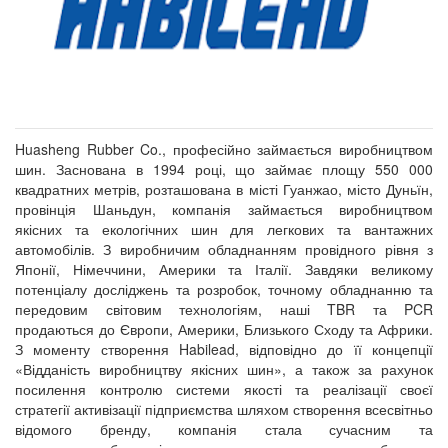
Huasheng Rubber Co., професійно займається виробництвом
шин. Заснована в 1994 році, що займає площу 550 000
квадратних метрів, розташована в місті Гуанжао, місто Дуньїн,
провінція Шаньдун, компанія займається виробництвом
якісних та екологічних шин для легкових та вантажних
автомобілів. З виробничим обладнанням провідного рівня з
Японії, Німеччини, Америки та Італії. Завдяки великому
потенціалу досліджень та розробок, точному обладнанню та
передовим світовим технологіям, наші TBR та PCR
продаються до Європи, Америки, Близького Сходу та Африки.
З моменту створення Habilead, відповідно до її концепції
«Відданість виробництву якісних шин», а також за рахунок
посилення контролю системи якості та реалізації своєї
стратегії активізації підприємства шляхом створення всесвітньо
відомого бренду, компанія стала сучасним та