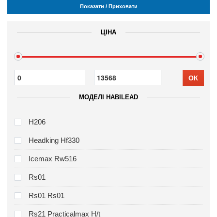
Показати / Приховати
ЦІНА
ОК
МОДЕЛІ HABILEAD
H206
Headking Hf330
Icemax Rw516
Rs01
Rs01 Rs01
Rs21 Practicalmax H/t