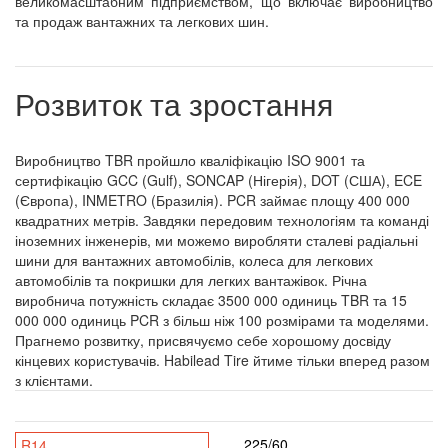
великомасштабним підприємством, що включає виробництво
та продаж вантажних та легкових шин.
Розвиток та зростання
Виробництво TBR пройшло кваліфікацію ISO 9001 та
сертифікацію GCC (Gulf), SONCAP (Нігерія), DOT (США), ECE
(Європа), INMETRO (Бразилія). PCR займає площу 400 000
квадратних метрів. Завдяки передовим технологіям та команді
іноземних інженерів, ми можемо виробляти сталеві радіальні
шини для вантажних автомобілів, колеса для легкових
автомобілів та покришки для легких вантажівок. Річна
виробнича потужність складає 3500 000 одиниць TBR та 15
000 000 одиниць PCR з більш ніж 100 розмірами та моделями.
Прагнемо розвитку, присвячуємо себе хорошому досвіду
кінцевих користувачів. Habilead Tire йтиме тільки вперед разом
з клієнтами.
225/60
R14