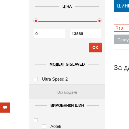
ШИНИ
ЦІНА
R18
Сорту
ОК
За д
МОДЕЛІ GISLAVED
Ultra Speed 2
Всі моделі
ВИРОБНИКИ ШИН
Aoteli