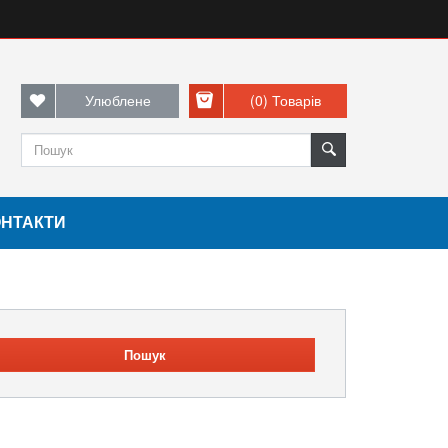
Улюблене
(0)
Товарів
ОНТАКТИ
Пошук