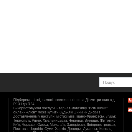
Підберемо літні, зимові і всесезонні шини. Діаметри шин від
R13 і до R24.
Використовуючи послуги інтернет-магазину "Всім шини"
онлайн-клієнт може купити будь-які шини чи диски з
доставленням у наступні міста:Львів, Івано-Франківськ, Луцьк,
Тернопіль, Рівне, Хмельницький, Чернівці, Вінниця, Житомир,
Київ, Черкаси, Одеса, Миколаїв, Запоріжжя, Дніпропетровськ,
Полтава, Чернігів, Суми, Харків, Донецьк, Луганськ, Ковель,