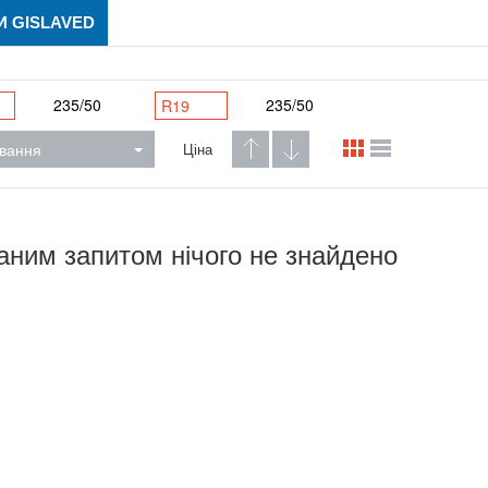
 GISLAVED
235/50
235/50
R19
вання
Ціна
аним запитом нічого не знайдено