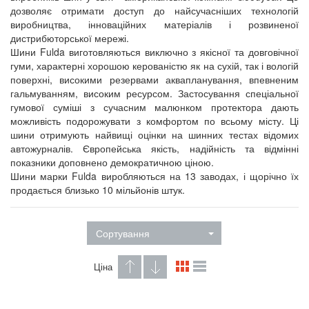
дозволяє отримати доступ до найсучасніших технологій
виробництва, інноваційних матеріалів і розвиненої
дистрибюторської мережі.
Шини Fulda виготовляються виключно з якісної та довговічної
гуми, характерні хорошою керованістю як на сухій, так і вологій
поверхні, високими резервами аквапланування, впевненим
гальмуванням, високим ресурсом. Застосування спеціальної
гумової суміші з сучасним малюнком протектора дають
можливість подорожувати з комфортом по всьому місту. Ці
шини отримують найвищі оцінки на шинних тестах відомих
автожурналів. Європейська якість, надійність та відмінні
показники доповнено демократичною ціною.
Шини марки Fulda виробляються на 13 заводах, і щорічно їх
продається близько 10 мільйонів штук.
Сортування
Ціна