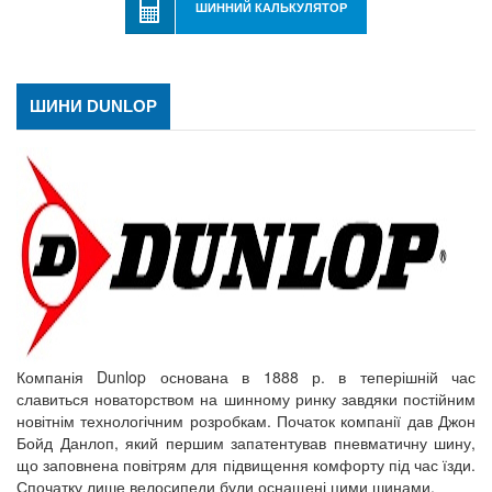
ШИННИЙ КАЛЬКУЛЯТОР
ШИНИ DUNLOP
Компанія Dunlop основана в 1888 р. в теперішній час
славиться новаторством на шинному ринку завдяки постійним
новітнім технологічним розробкам. Початок компанії дав Джон
Бойд Данлоп, який першим запатентував пневматичну шину,
що заповнена повітрям для підвищення комфорту під час їзди.
Спочатку лише велосипеди були оснащені цими шинами.