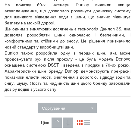
На початку 60-х інженери Dunlop виявили явище
аквапланування, що дозволило розвинути дренажну систему
для швидкого відведення води з шини, що значно підвищує
безпеку на мокрій дорозі.
Ще одним з виняткових досягнень є технологія Данлоп 3S, яка
дозволяє розробляти шини одночасно і безпечними, і
комфортними та стійкими до зносу. Це рішення призначило
новий стандарт у виробництві шин.
Dunlop також розробила одну з перших шин, яка може
продовжувати рух після проколу - це була модель Denovo
оснащена системою DSST і введена в продаж в 70-их роках.
Характеристики шин бренду Dunlop демонструють прекрасні
показники еластичності, зчеплення з дорогою, відводу води та
снігу, шуму. Якість та надійність шин цього бренду завоювали
довіру водіїв з усього світу.
Сортування
Ціна