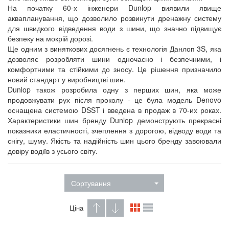
На початку 60-х інженери Dunlop виявили явище
аквапланування, що дозволило розвинути дренажну систему
для швидкого відведення води з шини, що значно підвищує
безпеку на мокрій дорозі.
Ще одним з виняткових досягнень є технологія Данлоп 3S, яка
дозволяє розробляти шини одночасно і безпечними, і
комфортними та стійкими до зносу. Це рішення призначило
новий стандарт у виробництві шин.
Dunlop також розробила одну з перших шин, яка може
продовжувати рух після проколу - це була модель Denovo
оснащена системою DSST і введена в продаж в 70-их роках.
Характеристики шин бренду Dunlop демонструють прекрасні
показники еластичності, зчеплення з дорогою, відводу води та
снігу, шуму. Якість та надійність шин цього бренду завоювали
довіру водіїв з усього світу.
Сортування
Ціна