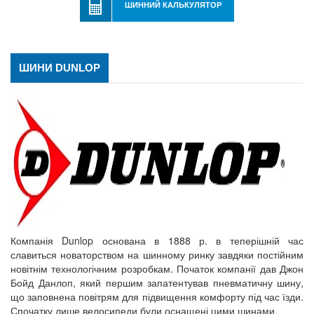
ШИННИЙ КАЛЬКУЛЯТОР
ШИНИ DUNLOP
Компанія Dunlop основана в 1888 р. в теперішній час
славиться новаторством на шинному ринку завдяки постійним
новітнім технологічним розробкам. Початок компанії дав Джон
Бойд Данлоп, який першим запатентував пневматичну шину,
що заповнена повітрям для підвищення комфорту під час їзди.
Спочатку лише велосипеди були оснащені цими шинами.