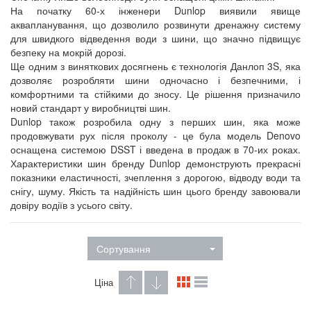
На початку 60-х інженери Dunlop виявили явище
аквапланування, що дозволило розвинути дренажну систему
для швидкого відведення води з шини, що значно підвищує
безпеку на мокрій дорозі.
Ще одним з виняткових досягнень є технологія Данлоп 3S, яка
дозволяє розробляти шини одночасно і безпечними, і
комфортними та стійкими до зносу. Це рішення призначило
новий стандарт у виробництві шин.
Dunlop також розробила одну з перших шин, яка може
продовжувати рух після проколу - це була модель Denovo
оснащена системою DSST і введена в продаж в 70-их роках.
Характеристики шин бренду Dunlop демонструють прекрасні
показники еластичності, зчеплення з дорогою, відводу води та
снігу, шуму. Якість та надійність шин цього бренду завоювали
довіру водіїв з усього світу.
Сортування
Ціна