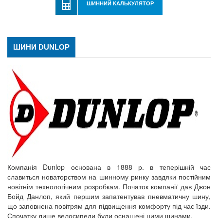
ШИННИЙ КАЛЬКУЛЯТОР
ШИНИ DUNLOP
Компанія Dunlop основана в 1888 р. в теперішній час
славиться новаторством на шинному ринку завдяки постійним
новітнім технологічним розробкам. Початок компанії дав Джон
Бойд Данлоп, який першим запатентував пневматичну шину,
що заповнена повітрям для підвищення комфорту під час їзди.
Спочатку лише велосипеди були оснащені цими шинами.