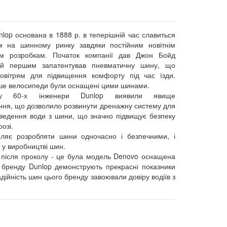
lop основана в 1888 р. в теперішній час славиться
м на шинному ринку завдяки постійним новітнім
им розробкам. Початок компанії дав Джон Бойд
ий першим запатентував пневматичну шину, що
овітрям для підвищення комфорту під час їзди.
ше велосипеди були оснащені цими шинами.
у 60-х інженери Dunlop виявили явище
ння, що дозволило розвинути дренажну систему для
дведення води з шини, що значно підвищує безпеку
озі.
ляє розробляти шини одночасно і безпечними, і
 у виробництві шин.
 після проколу - це була модель Denovo оснащена
 бренду Dunlop демонструють прекрасні показники
адійність шин цього бренду завоювали довіру водіїв з