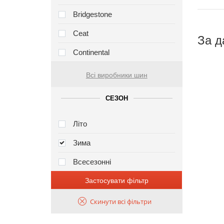
Bridgestone
Ceat
За д
Continental
Всі виробники шин
СЕЗОН
Літо
Зима
Всесезонні
Застосувати фільтр
Скинути всі фільтри