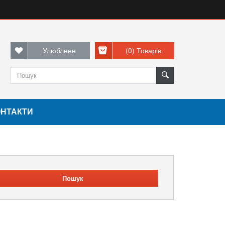
Улюблене
(0)
Товарів
ОНТАКТИ
Пошук