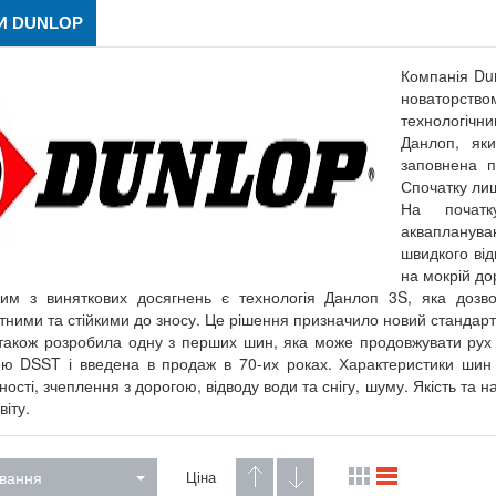
И DUNLOP
Компанія Dun
новаторство
технологічн
Данлоп, як
заповнена п
Спочатку ли
На початк
аквапланува
швидкого ві
на мокрій дор
им з виняткових досягнень є технологія Данлоп 3S, яка дозво
ними та стійкими до зносу. Це рішення призначило новий стандарт
також розробила одну з перших шин, яка може продовжувати рух
ю DSST і введена в продаж в 70-их роках. Характеристики шин
ості, зчеплення з дорогою, відводу води та снігу, шуму. Якість та н
віту.
вання
Ціна