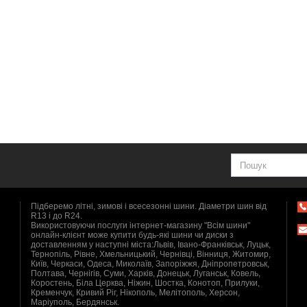
Підберемо літні, зимові і всесезонні шини. Діаметри шин від
R13 і до R24.
Використовуючи послуги інтернет-магазину "Всім шини"
онлайн-клієнт може купити будь-які шини чи диски з
доставленням у наступні міста:Львів, Івано-Франківськ, Луцьк,
Тернопіль, Рівне, Хмельницький, Чернівці, Вінниця, Житомир,
Київ, Черкаси, Одеса, Миколаїв, Запоріжжя, Дніпропетровськ,
Полтава, Чернігів, Суми, Харків, Донецьк, Луганськ, Ковель,
Коростень, Біла Церква, Ніжин, Шостка, Конотоп, Прилуки,
Кременчук, Кривий Ріг, Нікополь, Мелітополь, Херсон,
Маріуполь, Бердянськ.