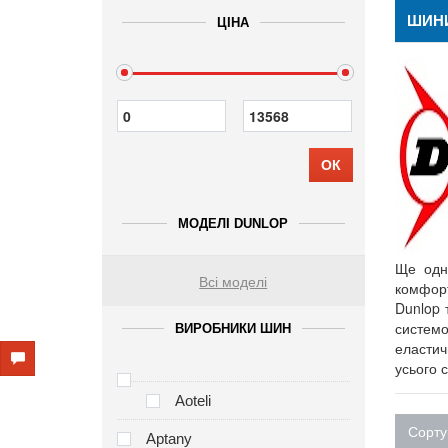
ШИН
ЦІНА
ОК
МОДЕЛІ DUNLOP
Ще одн
Всі моделі
комфорт
Dunlop 
системо
ВИРОБНИКИ ШИН
еластичн
усього с
Aoteli
Сорту
Aptany