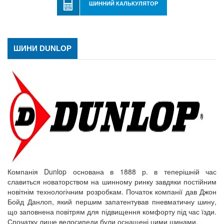
ШИННИЙ КАЛЬКУЛЯТОР
ШИНИ DUNLOP
Компанія Dunlop основана в 1888 р. в теперішній час
славиться новаторством на шинному ринку завдяки постійним
новітнім технологічним розробкам. Початок компанії дав Джон
Бойд Данлоп, який першим запатентував пневматичну шину,
що заповнена повітрям для підвищення комфорту під час їзди.
Спочатку лише велосипеди були оснащені цими шинами.