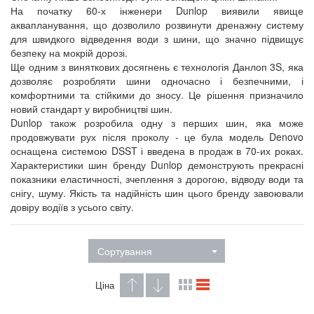
На початку 60-х інженери Dunlop виявили явище
аквапланування, що дозволило розвинути дренажну систему
для швидкого відведення води з шини, що значно підвищує
безпеку на мокрій дорозі.
Ще одним з виняткових досягнень є технологія Данлоп 3S, яка
дозволяє розробляти шини одночасно і безпечними, і
комфортними та стійкими до зносу. Це рішення призначило
новий стандарт у виробництві шин.
Dunlop також розробила одну з перших шин, яка може
продовжувати рух після проколу - це була модель Denovo
оснащена системою DSST і введена в продаж в 70-их роках.
Характеристики шин бренду Dunlop демонструють прекрасні
показники еластичності, зчеплення з дорогою, відводу води та
снігу, шуму. Якість та надійність шин цього бренду завоювали
довіру водіїв з усього світу.
Сортування
Ціна