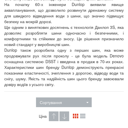
На початку 60-х інженери Dunlop виявили явище
аквапланування, що дозволило розвинути дренажну систему
для швидкого відведення води з шини, що значно підвищує
безпеку на мокрій дорозі.
Ще одним з виняткових досягнень є технологія Данлоп 3S, яка
дозволяє розробляти шини одночасно і безпечними, і
комфортними та стійкими до зносу. Це рішення призначило
новий стандарт у виробництві шин.
Dunlop також розробила одну з перших шин, яка може
продовжувати рух після проколу - це була модель Denovo
оснащена системою DSST і введена в продаж в 70-их роках.
Характеристики шин бренду Dunlop демонструють прекрасні
показники еластичності, зчеплення з дорогою, відводу води та
снігу, шуму. Якість та надійність шин цього бренду завоювали
довіру водіїв з усього світу.
Сортування
Ціна