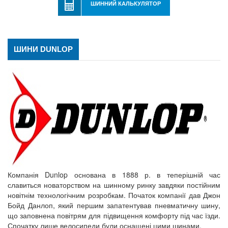
ШИННИЙ КАЛЬКУЛЯТОР
ШИНИ DUNLOP
Компанія Dunlop основана в 1888 р. в теперішній час
славиться новаторством на шинному ринку завдяки постійним
новітнім технологічним розробкам. Початок компанії дав Джон
Бойд Данлоп, який першим запатентував пневматичну шину,
що заповнена повітрям для підвищення комфорту під час їзди.
Спочатку лише велосипеди були оснащені цими шинами.