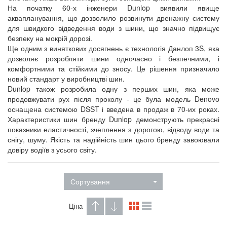
На початку 60-х інженери Dunlop виявили явище
аквапланування, що дозволило розвинути дренажну систему
для швидкого відведення води з шини, що значно підвищує
безпеку на мокрій дорозі.
Ще одним з виняткових досягнень є технологія Данлоп 3S, яка
дозволяє розробляти шини одночасно і безпечними, і
комфортними та стійкими до зносу. Це рішення призначило
новий стандарт у виробництві шин.
Dunlop також розробила одну з перших шин, яка може
продовжувати рух після проколу - це була модель Denovo
оснащена системою DSST і введена в продаж в 70-их роках.
Характеристики шин бренду Dunlop демонструють прекрасні
показники еластичності, зчеплення з дорогою, відводу води та
снігу, шуму. Якість та надійність шин цього бренду завоювали
довіру водіїв з усього світу.
Сортування
Ціна