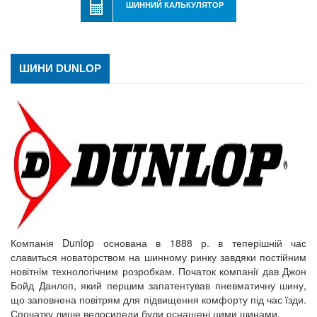
ШИННИЙ КАЛЬКУЛЯТОР
ШИНИ DUNLOP
Компанія Dunlop основана в 1888 р. в теперішній час
славиться новаторством на шинному ринку завдяки постійним
новітнім технологічним розробкам. Початок компанії дав Джон
Бойд Данлоп, який першим запатентував пневматичну шину,
що заповнена повітрям для підвищення комфорту під час їзди.
Спочатку лише велосипеди були оснащені цими шинами.