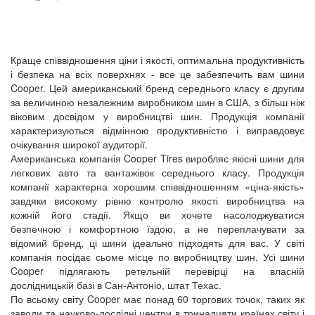
Краще співвідношення ціни і якості, оптимальна продуктивність
і безпека на всіх поверхнях - все це забезпечить вам шини
Cooper. Цей американський бренд середнього класу є другим
за величиною незалежним виробником шин в США, з більш ніж
віковим досвідом у виробництві шин. Продукція компанії
характеризуються відмінною продуктивністю і виправдовує
очікування широкої аудиторії.
Американська компанія Cooper Tires виробляє якісні шини для
легкових авто та вантажівок середнього класу. Продукція
компанії характерна хорошим співвідношенням «ціна-якість»
завдяки високому рівню контролю якості виробництва на
кожній його стадії. Якщо ви хочете насолоджуватися
безпечною і комфортною їздою, а не переплачувати за
відомий бренд, ці шини ідеально підходять для вас. У світі
компанія посідає сьоме місце по виробництву шин. Усі шини
Cooper підлягають ретельній перевірці на власній
дослідницькій базі в Сан-Антоніо, штат Техас.
По всьому світу Cooper має понад 60 торгових точок, таких як
заводи та науково-дослідні центри в тринадцяти країнах світу і