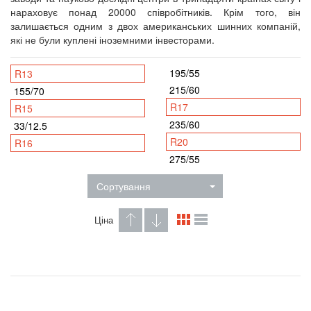
нараховує понад 20000 співробітників. Крім того, він
залишається одним з двох американських шинних компаній,
які не були куплені іноземними інвесторами.
195/55
R13
215/60
155/70
R17
R15
235/60
33/12.5
R20
R16
275/55
Сортування
Ціна