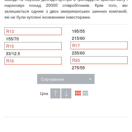
нараховує понад 20000 співробітників. Крім того, він
залишається одним з двох американських шинних компаній,
які не були куплені іноземними інвесторами.
195/55
R13
215/60
155/70
R17
R15
235/60
33/12.5
R20
R16
275/55
Сортування
Ціна