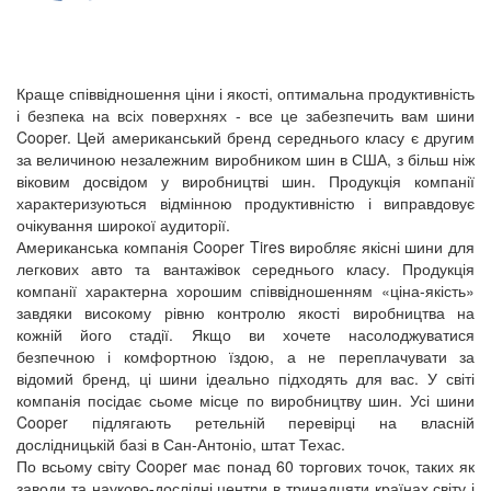
Краще співвідношення ціни і якості, оптимальна продуктивність
і безпека на всіх поверхнях - все це забезпечить вам шини
Cooper. Цей американський бренд середнього класу є другим
за величиною незалежним виробником шин в США, з більш ніж
віковим досвідом у виробництві шин. Продукція компанії
характеризуються відмінною продуктивністю і виправдовує
очікування широкої аудиторії.
Американська компанія Cooper Tires виробляє якісні шини для
легкових авто та вантажівок середнього класу. Продукція
компанії характерна хорошим співвідношенням «ціна-якість»
завдяки високому рівню контролю якості виробництва на
кожній його стадії. Якщо ви хочете насолоджуватися
безпечною і комфортною їздою, а не переплачувати за
відомий бренд, ці шини ідеально підходять для вас. У світі
компанія посідає сьоме місце по виробництву шин. Усі шини
Cooper підлягають ретельній перевірці на власній
дослідницькій базі в Сан-Антоніо, штат Техас.
По всьому світу Cooper має понад 60 торгових точок, таких як
заводи та науково-дослідні центри в тринадцяти країнах світу і