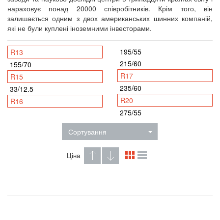
нараховує понад 20000 співробітників. Крім того, він
залишається одним з двох американських шинних компаній,
які не були куплені іноземними інвесторами.
195/55
R13
215/60
155/70
R17
R15
235/60
33/12.5
R20
R16
275/55
Сортування
Ціна