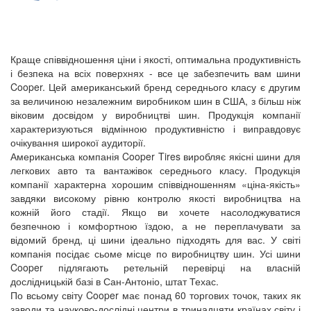
Краще співвідношення ціни і якості, оптимальна продуктивність
і безпека на всіх поверхнях - все це забезпечить вам шини
Cooper. Цей американський бренд середнього класу є другим
за величиною незалежним виробником шин в США, з більш ніж
віковим досвідом у виробництві шин. Продукція компанії
характеризуються відмінною продуктивністю і виправдовує
очікування широкої аудиторії.
Американська компанія Cooper Tires виробляє якісні шини для
легкових авто та вантажівок середнього класу. Продукція
компанії характерна хорошим співвідношенням «ціна-якість»
завдяки високому рівню контролю якості виробництва на
кожній його стадії. Якщо ви хочете насолоджуватися
безпечною і комфортною їздою, а не переплачувати за
відомий бренд, ці шини ідеально підходять для вас. У світі
компанія посідає сьоме місце по виробництву шин. Усі шини
Cooper підлягають ретельній перевірці на власній
дослідницькій базі в Сан-Антоніо, штат Техас.
По всьому світу Cooper має понад 60 торгових точок, таких як
заводи та науково-дослідні центри в тринадцяти країнах світу і