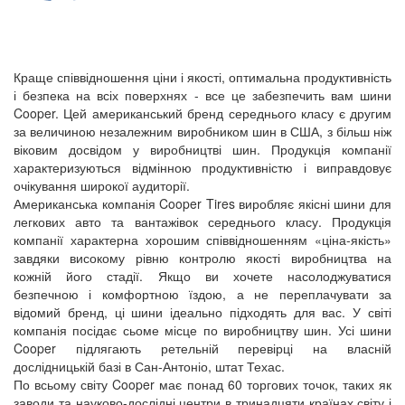
Краще співвідношення ціни і якості, оптимальна продуктивність
і безпека на всіх поверхнях - все це забезпечить вам шини
Cooper. Цей американський бренд середнього класу є другим
за величиною незалежним виробником шин в США, з більш ніж
віковим досвідом у виробництві шин. Продукція компанії
характеризуються відмінною продуктивністю і виправдовує
очікування широкої аудиторії.
Американська компанія Cooper Tires виробляє якісні шини для
легкових авто та вантажівок середнього класу. Продукція
компанії характерна хорошим співвідношенням «ціна-якість»
завдяки високому рівню контролю якості виробництва на
кожній його стадії. Якщо ви хочете насолоджуватися
безпечною і комфортною їздою, а не переплачувати за
відомий бренд, ці шини ідеально підходять для вас. У світі
компанія посідає сьоме місце по виробництву шин. Усі шини
Cooper підлягають ретельній перевірці на власній
дослідницькій базі в Сан-Антоніо, штат Техас.
По всьому світу Cooper має понад 60 торгових точок, таких як
заводи та науково-дослідні центри в тринадцяти країнах світу і