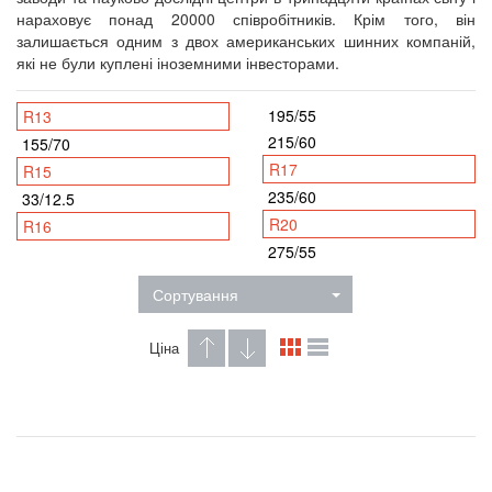
нараховує понад 20000 співробітників. Крім того, він
залишається одним з двох американських шинних компаній,
які не були куплені іноземними інвесторами.
195/55
R13
215/60
155/70
R17
R15
235/60
33/12.5
R20
R16
275/55
Сортування
Ціна