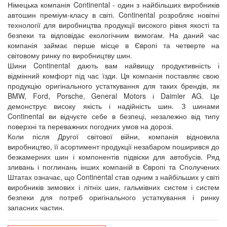
Німецька компанія Continental - один з найбільших виробників
автошин преміум-класу в світі. Continental розробляє новітні
технології для виробництва продукції високого рівня якості та
безпеки та відповідає екологічним вимогам. На даний час
компанія займає перше місце в Європі та четверте на
світовому ринку по виробництву шин.
Шини Continental дають вам найвищу продуктивність і
відмінний комфорт під час їзди. Ця компанія поставляє свою
продукцію оригінального устаткування для таких брендів, як
BMW, Ford, Porsche, General Motors і Daimler AG. Це
демонструє високу якість і надійність шин. З шинами
Continental ви відчуєте себе в безпеці, незалежно від типу
поверхні та переважних погодних умов на дорозі.
Коли після Другої світової війни, компанія відновила
виробництво, її асортимент продукції незабаром поширився до
безкамерних шин і компонентів підвіски для автобусів. Ряд
зливань і поглинань інших компаній в Європі та Сполучених
Штатах означає, що Continental став одним з найбільших у світі
виробників зимових і літніх шин, гальмівних систем і систем
безпеки для потреб оригінального устаткування і ринку
запасних частин.