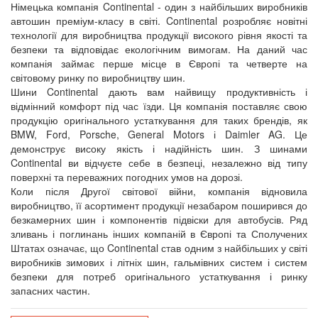
Німецька компанія Continental - один з найбільших виробників
автошин преміум-класу в світі. Continental розробляє новітні
технології для виробництва продукції високого рівня якості та
безпеки та відповідає екологічним вимогам. На даний час
компанія займає перше місце в Європі та четверте на
світовому ринку по виробництву шин.
Шини Continental дають вам найвищу продуктивність і
відмінний комфорт під час їзди. Ця компанія поставляє свою
продукцію оригінального устаткування для таких брендів, як
BMW, Ford, Porsche, General Motors і Daimler AG. Це
демонструє високу якість і надійність шин. З шинами
Continental ви відчуєте себе в безпеці, незалежно від типу
поверхні та переважних погодних умов на дорозі.
Коли після Другої світової війни, компанія відновила
виробництво, її асортимент продукції незабаром поширився до
безкамерних шин і компонентів підвіски для автобусів. Ряд
зливань і поглинань інших компаній в Європі та Сполучених
Штатах означає, що Continental став одним з найбільших у світі
виробників зимових і літніх шин, гальмівних систем і систем
безпеки для потреб оригінального устаткування і ринку
запасних частин.