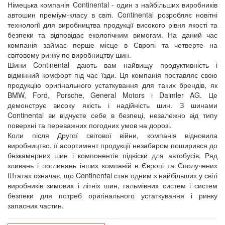
Німецька компанія Continental - один з найбільших виробників
автошин преміум-класу в світі. Continental розробляє новітні
технології для виробництва продукції високого рівня якості та
безпеки та відповідає екологічним вимогам. На даний час
компанія займає перше місце в Європі та четверте на
світовому ринку по виробництву шин.
Шини Continental дають вам найвищу продуктивність і
відмінний комфорт під час їзди. Ця компанія поставляє свою
продукцію оригінального устаткування для таких брендів, як
BMW, Ford, Porsche, General Motors і Daimler AG. Це
демонструє високу якість і надійність шин. З шинами
Continental ви відчуєте себе в безпеці, незалежно від типу
поверхні та переважних погодних умов на дорозі.
Коли після Другої світової війни, компанія відновила
виробництво, її асортимент продукції незабаром поширився до
безкамерних шин і компонентів підвіски для автобусів. Ряд
зливань і поглинань інших компаній в Європі та Сполучених
Штатах означає, що Continental став одним з найбільших у світі
виробників зимових і літніх шин, гальмівних систем і систем
безпеки для потреб оригінального устаткування і ринку
запасних частин.