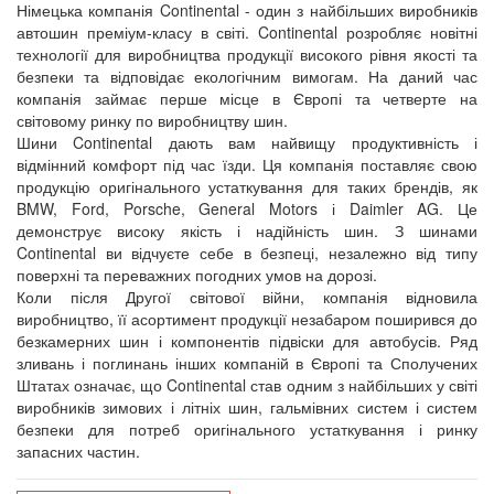
Німецька компанія Continental - один з найбільших виробників
автошин преміум-класу в світі. Continental розробляє новітні
технології для виробництва продукції високого рівня якості та
безпеки та відповідає екологічним вимогам. На даний час
компанія займає перше місце в Європі та четверте на
світовому ринку по виробництву шин.
Шини Continental дають вам найвищу продуктивність і
відмінний комфорт під час їзди. Ця компанія поставляє свою
продукцію оригінального устаткування для таких брендів, як
BMW, Ford, Porsche, General Motors і Daimler AG. Це
демонструє високу якість і надійність шин. З шинами
Continental ви відчуєте себе в безпеці, незалежно від типу
поверхні та переважних погодних умов на дорозі.
Коли після Другої світової війни, компанія відновила
виробництво, її асортимент продукції незабаром поширився до
безкамерних шин і компонентів підвіски для автобусів. Ряд
зливань і поглинань інших компаній в Європі та Сполучених
Штатах означає, що Continental став одним з найбільших у світі
виробників зимових і літніх шин, гальмівних систем і систем
безпеки для потреб оригінального устаткування і ринку
запасних частин.