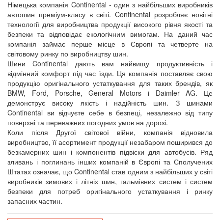
Німецька компанія Continental - один з найбільших виробників
автошин преміум-класу в світі. Continental розробляє новітні
технології для виробництва продукції високого рівня якості та
безпеки та відповідає екологічним вимогам. На даний час
компанія займає перше місце в Європі та четверте на
світовому ринку по виробництву шин.
Шини Continental дають вам найвищу продуктивність і
відмінний комфорт під час їзди. Ця компанія поставляє свою
продукцію оригінального устаткування для таких брендів, як
BMW, Ford, Porsche, General Motors і Daimler AG. Це
демонструє високу якість і надійність шин. З шинами
Continental ви відчуєте себе в безпеці, незалежно від типу
поверхні та переважних погодних умов на дорозі.
Коли після Другої світової війни, компанія відновила
виробництво, її асортимент продукції незабаром поширився до
безкамерних шин і компонентів підвіски для автобусів. Ряд
зливань і поглинань інших компаній в Європі та Сполучених
Штатах означає, що Continental став одним з найбільших у світі
виробників зимових і літніх шин, гальмівних систем і систем
безпеки для потреб оригінального устаткування і ринку
запасних частин.