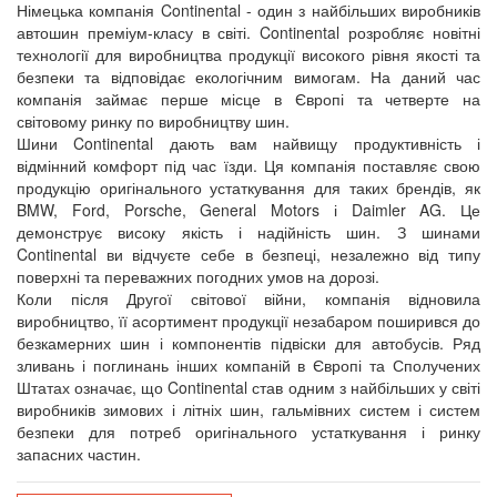
Німецька компанія Continental - один з найбільших виробників
автошин преміум-класу в світі. Continental розробляє новітні
технології для виробництва продукції високого рівня якості та
безпеки та відповідає екологічним вимогам. На даний час
компанія займає перше місце в Європі та четверте на
світовому ринку по виробництву шин.
Шини Continental дають вам найвищу продуктивність і
відмінний комфорт під час їзди. Ця компанія поставляє свою
продукцію оригінального устаткування для таких брендів, як
BMW, Ford, Porsche, General Motors і Daimler AG. Це
демонструє високу якість і надійність шин. З шинами
Continental ви відчуєте себе в безпеці, незалежно від типу
поверхні та переважних погодних умов на дорозі.
Коли після Другої світової війни, компанія відновила
виробництво, її асортимент продукції незабаром поширився до
безкамерних шин і компонентів підвіски для автобусів. Ряд
зливань і поглинань інших компаній в Європі та Сполучених
Штатах означає, що Continental став одним з найбільших у світі
виробників зимових і літніх шин, гальмівних систем і систем
безпеки для потреб оригінального устаткування і ринку
запасних частин.