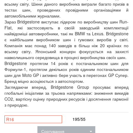
всьому світу. Шини даного виробника виграли багато призів в
тестах шин, проведених провідними організаціями й
автомобільними журналами.
Зараз Bridgestone виступає лідером по виробництву шин Run-
Flat, які застосовують в своїй заводській комплектації
найвідоміші автовиробники, такі як BMW та Lexus. Bridgestone
є найбільшим виробником шин і гумових виробів у світі.
Компанія має понад 140 заводів в більш ніж 20 країнах по
всьому світу. Японський концерн фокусується на захисті
навколишнього середовища в процесі виробництва своїх шин.
Bridgestone протягом 14 років є постачальником шин для
Формули-1, протягом декількох років єдиним постачальником
шин для Moto GP і активно бере участь в перегонах GP Супер.
Бренд міцно асоціюється з автоспортом.
Заглядаючи вперед, Bridgestone Group просуває вперед
глобальні ініціативи за трьома напрямками: зниження викидів
CO2, вартісну оцінку природних ресурсів і досягнення гармонії
з природою.
195/55
R16
Сортування