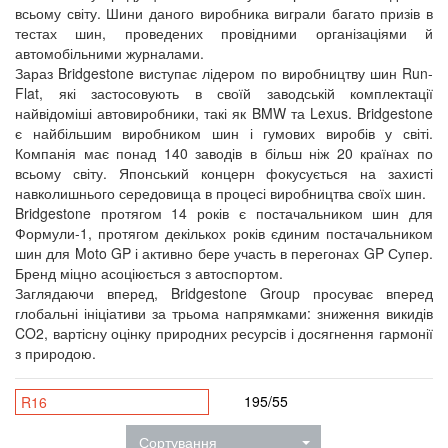
всьому світу. Шини даного виробника виграли багато призів в
тестах шин, проведених провідними організаціями й
автомобільними журналами.
Зараз Bridgestone виступає лідером по виробництву шин Run-
Flat, які застосовують в своїй заводській комплектації
найвідоміші автовиробники, такі як BMW та Lexus. Bridgestone
є найбільшим виробником шин і гумових виробів у світі.
Компанія має понад 140 заводів в більш ніж 20 країнах по
всьому світу. Японський концерн фокусується на захисті
навколишнього середовища в процесі виробництва своїх шин.
Bridgestone протягом 14 років є постачальником шин для
Формули-1, протягом декількох років єдиним постачальником
шин для Moto GP і активно бере участь в перегонах GP Супер.
Бренд міцно асоціюється з автоспортом.
Заглядаючи вперед, Bridgestone Group просуває вперед
глобальні ініціативи за трьома напрямками: зниження викидів
CO2, вартісну оцінку природних ресурсів і досягнення гармонії
з природою.
195/55
R16
Сортування